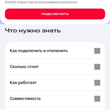
Оплата только при использовании в роуминге
на связь
Роуминг
Тарифы
ПОДКЛЮЧИТЬ
RED,
Семейная
РИИЛ
группа
и МТС
Что нужно знать
Супер
Заказать
дешевле
SIM-
при
карту
оплате
Как подключить и отключить
с карты
Оформить
МТС
eSIM
Деньги
Сколько стоит
SIM-
Выберите
карта
и подключите
для
ТВ
Как работает
иностранцев
с выгодным
тарифом
Оформить
чистый
Тарифы
Совместимость
номер
Интернет,