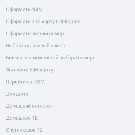
МТС
КИОН
Оформить eSIM
Деньги
Строки
МТС
Накопления
Оформить SIM-карту в Telegram
Live
Откладывайте
Оформить чистый номер
Гудок
деньги
и получайте
Выбрать красивый номер
Мой
доход 15%
МТС
Акции
Больше возможностей выбора номера
Условия
Все
пополнения
приложения
Заменить SIM-карту
Финансы
Скидка
Инвестиции
Перейти на eSIM
30%
на связь
Получайте
Для дома
доход
онлайн
Тарифы
Домашний интернет
Страхование
RED,
РИИЛ
Домашнее ТВ
Покупка
и МТС Супер
полисов
дешевле
Спутниковое ТВ
онлайн
при оплате