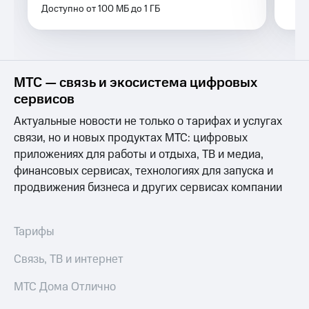
Услуги
Доступно от 100 МБ до 1 ГБ
290 ₽/
мес
Акции
МТС
Домашний
Premium
интернет
МТС — связь и экосистема цифровых
Подписка
сервисов
Домашнее
на гигабайты
ТВ
интернета,
Актуальные новости не только о тарифах и услугах
фильмы,
связи, но и новых продуктах МТС: цифровых
Спутниковое
музыка
ТВ
приложениях для работы и отдыха, ТВ и медиа,
и многое
другое
финансовых сервисах, технологиях для запуска и
Домашний
Семейная
продвижения бизнеса и других сервисах компании
телефон
группа
Перейти
Скидка
Тарифы
в МТС
на тарифы,
со своим
общие
номером
Связь, ТВ и интернет
подписки
и услуги,
Поддержка
МТС Дома Отлично
доступ
к геолокации