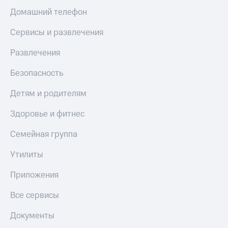
Скидка 30%
с карты
Домашний телефон
на связь
МТС Деньги
Сервисы и развлечения
С картой
Обзоры
МТС
товаров
Развлечения
Деньги
МТС
Скидки
Накопления
Безопасность
до 40%
на смартфоны
Откладывайте
Детям и родителям
деньги
при
и получайте
Здоровье и фитнес
покупке
доход 15%
со связью
Платежи
Семейная группа
МТС
и
переводы
Утилиты
Пополнить
Приложения
номер
МТС
Все сервисы
Настройки
Документы
автоплатежа