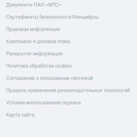
Документы ПАО «МТС»
Пополнить
номер
Сертификаты безопасности Минцифры
другого
оператора
Правовая информация
Оплата
интернета
Комплаенс и деловая этика
и
ТВ
Раскрытие информации
Переводы
Политика обработки cookies
с
телефона
Соглашение о пользовании системой
на карту
Правила применения рекомендательных технологий
МТС Pay
Условия использования сервиса
Оплата
по QR-
Карта сайта
коду
за границей
тернет-магазин