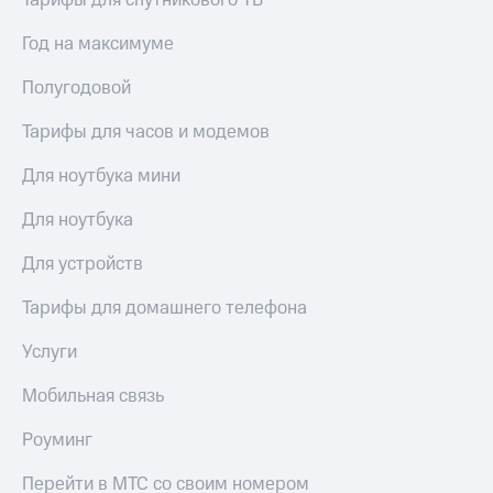
Тарифы для спутникового ТВ
Live
и не
только
Год на максимуме
Гудок
Безопасность
Полугодовой
Мой
МТС
Финансы
Тарифы для часов и модемов
Все
Детям
приложения
Для ноутбука мини
и родителям
Инвестиции
Для ноутбука
Здоровье
и фитнес
Получайте
Для устройств
доход
Приложения
онлайн
от МТС
Тарифы для домашнего телефона
Страхование
Акции
Услуги
Покупка
полисов
Приложения
Мобильная связь
онлайн
КИОН
Скидка 30%
Роуминг
на связь
КИОН
Музыка
Перейти в МТС со своим номером
С картой