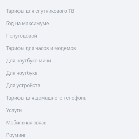
МТС
КИОН
Деньги
Тарифы для спутникового ТВ
Строки
МТС
Накопления
Год на максимуме
Live
Откладывайте
Гудок
Полугодовой
деньги
и получайте
Мой
Тарифы для часов и модемов
доход 15%
МТС
Акции
Для ноутбука мини
Условия
Все
пополнения
приложения
Для ноутбука
Финансы
Скидка
Инвестиции
Для устройств
30%
на связь
Получайте
Тарифы для домашнего телефона
доход
онлайн
Тарифы
Услуги
Страхование
RED,
РИИЛ
Мобильная связь
Покупка
и МТС Супер
полисов
дешевле
Роуминг
онлайн
при оплате