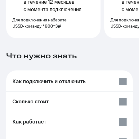
Выбрать
в течение 12 месяцев
ТВ и телефон
в тече
красивый
для дома
с момента подключения
с моме
номер
Услуги
Для подключения наберите
Для подключе
Заменить
USSD‑команду
*600*3#
USSD‑команд
SIM-
Личный
карту
кабинет
интернета
Перейти
и
Что нужно знать
на
ТВ
eSIM
Личный
кабинет
Для дома
спутникового
Выберите
ТВ
Как подключить и отключить
и подключите
Скачать
ТВ
приложение
с выгодным
Мой
Сколько стоит
тарифом
МТС
Акции
Тарифы
Интернет,
Как работает
ТВ и телефон
Видеонаблюдение
для дома
для дома