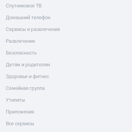
Пополнить
Спутниковое ТВ
номер
другого
Домашний телефон
оператора
Сервисы и развлечения
Оплата
интернета
Развлечения
и
ТВ
Безопасность
Переводы
Детям и родителям
с
телефона
Здоровье и фитнес
на карту
Семейная группа
МТС Pay
Утилиты
Оплата
по QR-
коду
Приложения
за границей
Все сервисы
тернет-магазин