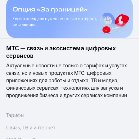
висы и подписки
Сертификаты
МТС
безопасности
Опция «За границей»
Premium
Если в поездках нужен не только интернет,
Всё
Подписка
но и звонки
под
на гигабайты
рукой
интернета,
в Мой МТС
фильмы,
МТС — связь и экосистема цифровых
музыка
Посмотрите,
и многое
сервисов
что
другое
полезного
Актуальные новости не только о тарифах и услугах
Семейная
есть
группа
связи, но и новых продуктах МТС: цифровых
в нашем
приложениях для работы и отдыха, ТВ и медиа,
приложении
Скидка
финансовых сервисах, технологиях для запуска и
на тарифы,
КИОН
общие
продвижения бизнеса и других сервисах компании
подписки
КИОН
и услуги,
Музыка
доступ
Тарифы
к геолокации
КИОН
Кино,
Связь, ТВ и интернет
Строки
музыка,
книги