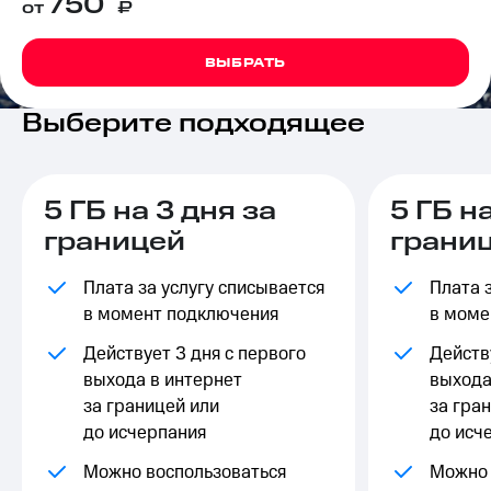
750
от
₽
на связь
Роуминг
Тарифы
ВЫБРАТЬ
RED,
Семейная
РИИЛ
Выберите подходящее
группа
и МТС
Супер
Заказать
дешевле
SIM-
при
карту
5 ГБ на 3 дня за
5 ГБ н
оплате
с карты
границей
грани
Оформить
МТС
eSIM
Деньги
Плата за услугу списывается
Плата 
SIM-
Выберите
в момент подключения
в моме
карта
и подключите
для
ТВ
Действует 3 дня с первого
Действ
иностранцев
с выгодным
выхода в интернет
выхода
тарифом
за границей или
за гра
Оформить
до исчерпания
до исч
чистый
Тарифы
номер
Можно воспользоваться
Можно 
Интернет,