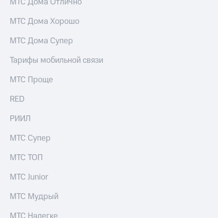
МТС Дома Отлично
Live
и не
только
МТС Дома Хорошо
Гудок
Безопасность
Мой
МТС Дома Супер
МТС
Финансы
Тарифы мобильной связи
Все
Детям
приложения
и родителям
МТС Проще
Инвестиции
Здоровье
RED
и фитнес
Получайте
РИИЛ
доход
Приложения
онлайн
от МТС
МТС Супер
Страхование
Акции
МТС ТОП
Покупка
полисов
Приложения
МТС Junior
онлайн
КИОН
Скидка 30%
МТС Мудрый
на связь
КИОН
Музыка
С картой
МТС Налегке