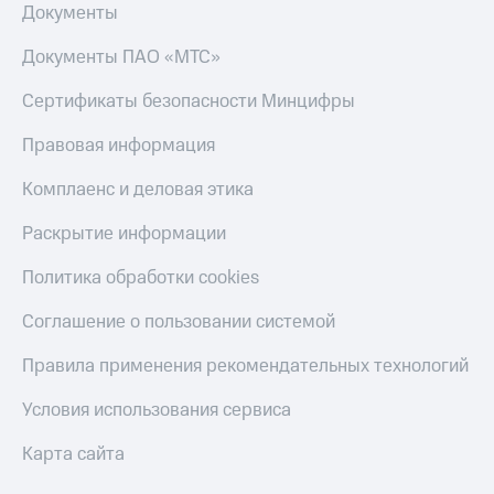
Смартфоны
Документы
Наушники
Документы ПАО «МТС»
и
колонки
Сертификаты безопасности Минцифры
Умные
Правовая информация
часы
и
Комплаенс и деловая этика
трекеры
Раскрытие информации
Умный
дом
Политика обработки cookies
Планшеты
Соглашение о пользовании системой
Акции
и
Правила применения рекомендательных технологий
скидки
Условия использования сервиса
Все
товары
Карта сайта