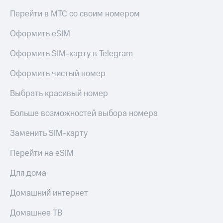
Скидка 30%
с карты
Перейти в МТС со своим номером
на связь
МТС Деньги
С картой
Обзоры
Оформить eSIM
МТС
товаров
Деньги
Оформить SIM-карту в Telegram
МТС
Скидки
Накопления
до 40%
Оформить чистый номер
на смартфоны
Откладывайте
Выбрать красивый номер
деньги
при
и получайте
покупке
Больше возможностей выбора номера
доход 15%
со связью
Платежи
МТС
Заменить SIM-карту
и
переводы
Перейти на eSIM
Пополнить
Для дома
номер
МТС
Домашний интернет
Настройки
Домашнее ТВ
автоплатежа