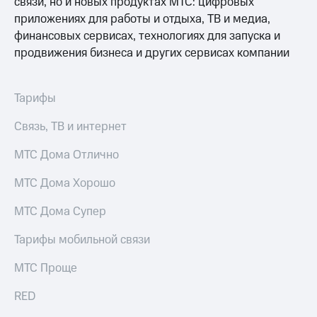
связи, но и новых продуктах МТС: цифровых
Услуги
290 ₽/
приложениях для работы и отдыха, ТВ и медиа,
мес
финансовых сервисах, технологиях для запуска и
Акции
продвижения бизнеса и других сервисах компании
МТС
Домашний
Premium
интернет
Подписка
Тарифы
Домашнее
на гигабайты
ТВ
интернета,
Связь, ТВ и интернет
фильмы,
Спутниковое
музыка
МТС Дома Отлично
ТВ
и многое
другое
МТС Дома Хорошо
Домашний
Семейная
телефон
группа
МТС Дома Супер
Перейти
Скидка
в МТС
Тарифы мобильной связи
на тарифы,
со своим
общие
номером
МТС Проще
подписки
и услуги,
Поддержка
доступ
RED
к геолокации