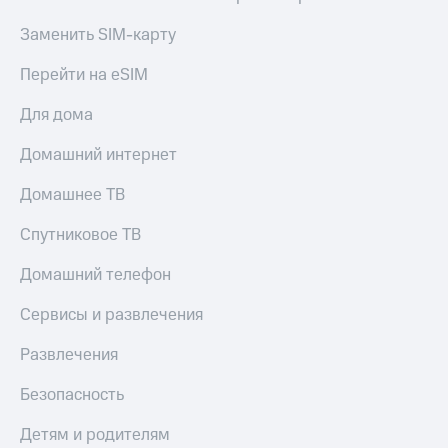
МТС
КИОН
Деньги
Заменить SIM-карту
Строки
МТС
Накопления
Перейти на eSIM
Live
Откладывайте
Для дома
Гудок
деньги
и получайте
Мой
Домашний интернет
доход 15%
МТС
Акции
Домашнее ТВ
Условия
Все
пополнения
приложения
Спутниковое ТВ
Финансы
Скидка
Инвестиции
Домашний телефон
30%
на связь
Получайте
Сервисы и развлечения
доход
онлайн
Тарифы
Развлечения
Страхование
RED,
РИИЛ
Безопасность
Покупка
и МТС Супер
полисов
дешевле
Детям и родителям
онлайн
при оплате