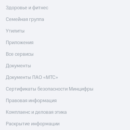
Скидка 30%
с карты
Здоровье и фитнес
на связь
МТС Деньги
Семейная группа
С картой
Обзоры
МТС
товаров
Деньги
Утилиты
МТС
Скидки
Накопления
до 40%
Приложения
на смартфоны
Откладывайте
Все сервисы
деньги
при
и получайте
покупке
Документы
доход 15%
со связью
Платежи
МТС
Документы ПАО «МТС»
и
переводы
Сертификаты безопасности Минцифры
Пополнить
Правовая информация
номер
МТС
Комплаенс и деловая этика
Настройки
Раскрытие информации
автоплатежа