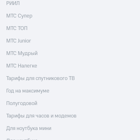
висы и подписки
Сертификаты
РИИЛ
МТС
безопасности
Premium
МТС Супер
Всё
Подписка
под
МТС ТОП
на гигабайты
рукой
интернета,
в Мой МТС
МТС Junior
фильмы,
музыка
Посмотрите,
МТС Мудрый
и многое
что
другое
полезного
МТС Налегке
Семейная
есть
группа
в нашем
Тарифы для спутникового ТВ
приложении
Скидка
на тарифы,
Год на максимуме
КИОН
общие
подписки
Полугодовой
КИОН
и услуги,
Музыка
доступ
Тарифы для часов и модемов
к геолокации
КИОН
Кино,
Для ноутбука мини
Строки
музыка,
книги