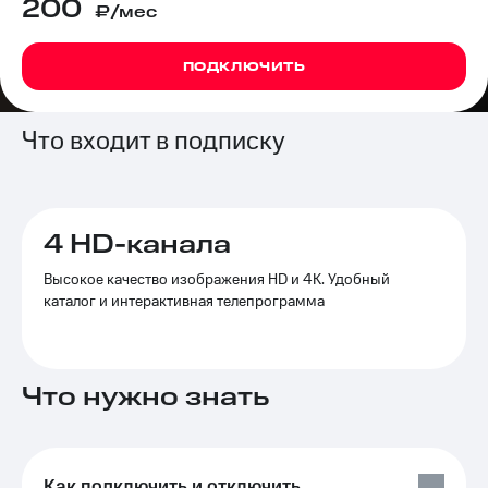
200
₽/мес
на связь
Роуминг
Тарифы
ПОДКЛЮЧИТЬ
RED,
Семейная
РИИЛ
группа
и МТС
Что входит в подписку
Супер
Заказать
дешевле
SIM-
при
карту
оплате
с карты
4 HD-канала
Оформить
МТС
eSIM
Деньги
Высокое качество изображения HD и 4K. Удобный
каталог и интерактивная телепрограмма
SIM-
Выберите
карта
и подключите
для
ТВ
иностранцев
с выгодным
Что нужно знать
тарифом
Оформить
чистый
Тарифы
номер
Интернет,
Как подключить и отключить