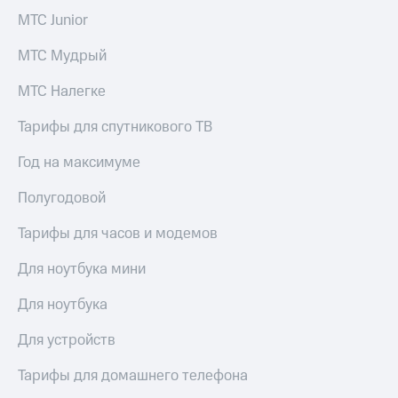
висы и подписки
Сертификаты
МТС
МТС Junior
безопасности
Premium
МТС Мудрый
Всё
Подписка
под
на гигабайты
МТС Налегке
рукой
интернета,
в Мой МТС
фильмы,
Тарифы для спутникового ТВ
музыка
Посмотрите,
и многое
Год на максимуме
что
другое
полезного
Семейная
Полугодовой
есть
группа
в нашем
Тарифы для часов и модемов
приложении
Скидка
на тарифы,
КИОН
Для ноутбука мини
общие
подписки
КИОН
Для ноутбука
и услуги,
Музыка
доступ
Для устройств
к геолокации
КИОН
Кино,
Строки
музыка,
Тарифы для домашнего телефона
книги