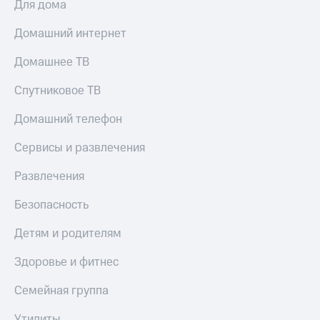
Для дома
МТС
КИОН
Деньги
Строки
Домашний интернет
МТС
Накопления
Live
Домашнее ТВ
Откладывайте
Гудок
Спутниковое ТВ
деньги
и получайте
Мой
доход 15%
Домашний телефон
МТС
Акции
Условия
Сервисы и развлечения
Все
пополнения
приложения
Развлечения
Финансы
Скидка
Инвестиции
30%
Безопасность
на связь
Получайте
доход
Детям и родителям
онлайн
Тарифы
Страхование
RED,
Здоровье и фитнес
РИИЛ
Покупка
и МТС Супер
Семейная группа
полисов
дешевле
онлайн
при оплате
Утилиты