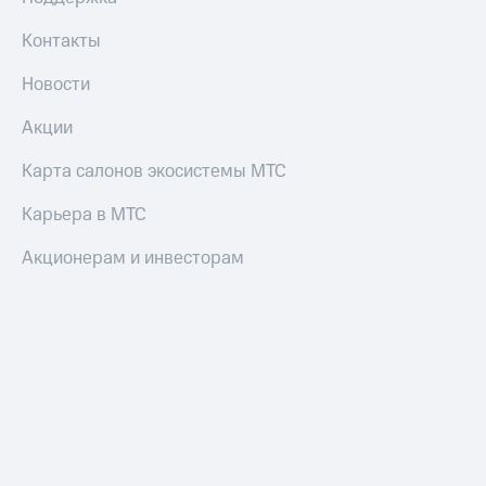
Смартфоны
Контакты
Наушники
и
Новости
колонки
Акции
Умные
часы
Карта салонов экосистемы МТС
и
трекеры
Карьера в МТС
Умный
дом
Акционерам и инвесторам
Планшеты
Акции
и
скидки
Все
товары