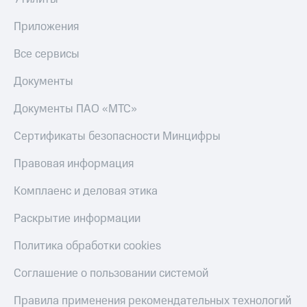
Скидка 30%
с карты
на связь
МТС Деньги
Приложения
С картой
Обзоры
Все сервисы
МТС
товаров
Деньги
Документы
МТС
Скидки
Накопления
до 40%
Документы ПАО «МТС»
на смартфоны
Откладывайте
Сертификаты безопасности Минцифры
деньги
при
и получайте
покупке
доход 15%
Правовая информация
со связью
Платежи
МТС
и
Комплаенс и деловая этика
переводы
Раскрытие информации
Пополнить
номер
Политика обработки cookies
МТС
Соглашение о пользовании системой
Настройки
автоплатежа
Правила применения рекомендательных технологий