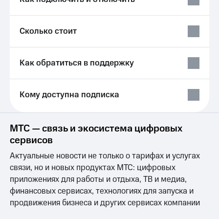
Выбрать
ТВ и телефон
красивый
для дома
номер
Сколько стоит
Услуги
Заменить
SIM-
Личный
карту
кабинет
Как обратиться в поддержку
интернета
Перейти
и
на
ТВ
Кому доступна подписка
eSIM
Личный
кабинет
Для дома
спутникового
Выберите
ТВ
МТС — связь и экосистема цифровых
и подключите
Скачать
сервисов
ТВ
приложение
с выгодным
Мой
Актуальные новости не только о тарифах и услугах
тарифом
МТС
связи, но и новых продуктах МТС: цифровых
Акции
Тарифы
приложениях для работы и отдыха, ТВ и медиа,
Интернет,
финансовых сервисах, технологиях для запуска и
ТВ и телефон
Видеонаблюдение
продвижения бизнеса и других сервисах компании
для дома
для дома