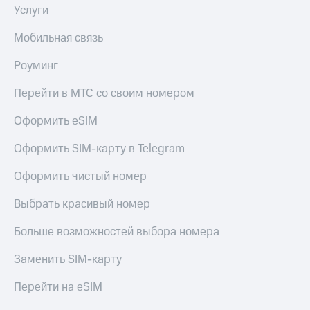
Live
и не
Услуги
только
Гудок
Мобильная связь
Безопасность
Мой
Роуминг
МТС
Финансы
Перейти в МТС со своим номером
Все
Детям
приложения
и родителям
Оформить eSIM
Инвестиции
Здоровье
Оформить SIM-карту в Telegram
и фитнес
Получайте
доход
Оформить чистый номер
Приложения
онлайн
от МТС
Страхование
Выбрать красивый номер
Акции
Покупка
Больше возможностей выбора номера
полисов
Приложения
онлайн
КИОН
Заменить SIM-карту
Скидка 30%
на связь
КИОН
Перейти на eSIM
Музыка
С картой