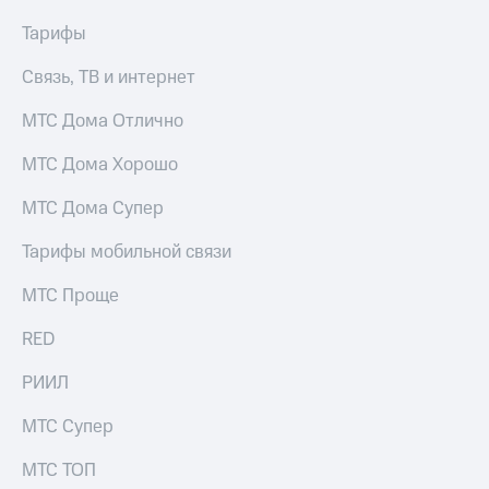
Услуги
290 ₽/
Тарифы
мес
Акции
Связь, ТВ и интернет
МТС
Домашний
Premium
интернет
МТС Дома Отлично
Подписка
Домашнее
МТС Дома Хорошо
на гигабайты
ТВ
интернета,
фильмы,
МТС Дома Супер
Спутниковое
музыка
ТВ
и многое
Тарифы мобильной связи
другое
Домашний
Семейная
МТС Проще
телефон
группа
RED
Перейти
Скидка
в МТС
на тарифы,
РИИЛ
со своим
общие
номером
подписки
МТС Супер
и услуги,
Поддержка
доступ
МТС ТОП
к геолокации