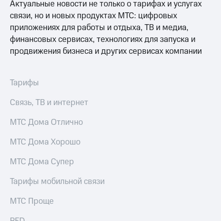
Актуальные новости не только о тарифах и услугах
Скидка 30%
с карты
на связь
МТС Деньги
связи, но и новых продуктах МТС: цифровых
приложениях для работы и отдыха, ТВ и медиа,
С картой
Обзоры
финансовых сервисах, технологиях для запуска и
МТС
товаров
продвижения бизнеса и других сервисах компании
Деньги
МТС
Скидки
Накопления
до 40%
на смартфоны
Тарифы
Откладывайте
деньги
при
Связь, ТВ и интернет
и получайте
покупке
доход 15%
со связью
МТС Дома Отлично
Платежи
МТС
и
МТС Дома Хорошо
переводы
МТС Дома Супер
Пополнить
номер
Тарифы мобильной связи
МТС
МТС Проще
Настройки
автоплатежа