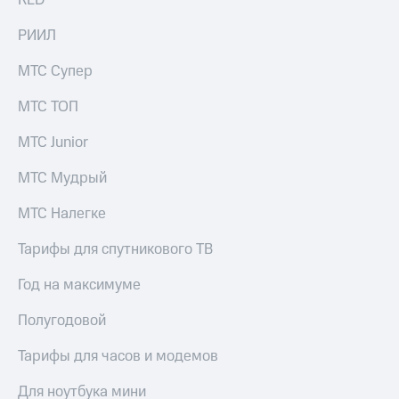
RED
Пополнить
номер
РИИЛ
другого
оператора
МТС Супер
Оплата
МТС ТОП
интернета
и
МТС Junior
ТВ
МТС Мудрый
Переводы
с
МТС Налегке
телефона
на карту
Тарифы для спутникового ТВ
МТС Pay
Год на максимуме
Оплата
Полугодовой
по QR-
коду
за границей
Тарифы для часов и модемов
тернет-магазин
Для ноутбука мини