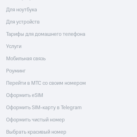
Смартфоны
Для ноутбука
Наушники
и
Для устройств
колонки
Тарифы для домашнего телефона
Умные
часы
Услуги
и
трекеры
Мобильная связь
Умный
Роуминг
дом
Перейти в МТС со своим номером
Планшеты
Оформить eSIM
Акции
и
скидки
Оформить SIM-карту в Telegram
Все
Оформить чистый номер
товары
Выбрать красивый номер