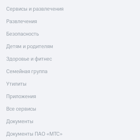
МТС
КИОН
Сервисы и развлечения
Деньги
Строки
МТС
Развлечения
Накопления
Live
Безопасность
Откладывайте
Гудок
деньги
и получайте
Детям и родителям
Мой
доход 15%
МТС
Акции
Здоровье и фитнес
Условия
Все
пополнения
Семейная группа
приложения
Финансы
Скидка
Инвестиции
Утилиты
30%
на связь
Получайте
Приложения
доход
онлайн
Тарифы
Все сервисы
Страхование
RED,
РИИЛ
Документы
Покупка
и МТС Супер
полисов
дешевле
Документы ПАО «МТС»
онлайн
при оплате