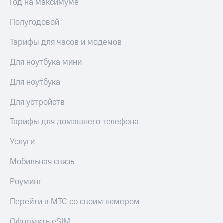
висы и подписки
Год на максимуме
Сертификаты
МТС
безопасности
Premium
Полугодовой
Всё
Подписка
Тарифы для часов и модемов
под
на гигабайты
рукой
интернета,
Для ноутбука мини
в Мой МТС
фильмы,
музыка
Для ноутбука
Посмотрите,
и многое
что
другое
Для устройств
полезного
Семейная
есть
группа
Тарифы для домашнего телефона
в нашем
приложении
Скидка
Услуги
на тарифы,
КИОН
общие
Мобильная связь
подписки
КИОН
и услуги,
Музыка
доступ
Роуминг
к геолокации
КИОН
Кино,
Перейти в МТС со своим номером
Строки
музыка,
книги
Оформить eSIM