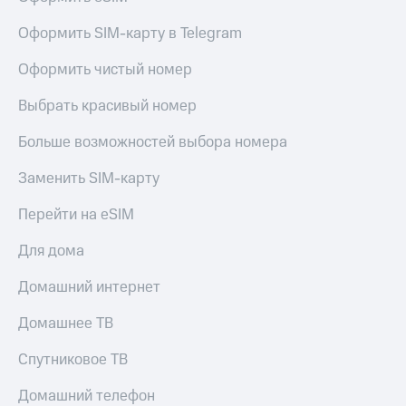
Live
и не
только
Оформить SIM-карту в Telegram
Гудок
Безопасность
Оформить чистый номер
Мой
МТС
Финансы
Выбрать красивый номер
Все
Детям
Больше возможностей выбора номера
приложения
и родителям
Инвестиции
Заменить SIM-карту
Здоровье
и фитнес
Получайте
Перейти на eSIM
доход
Приложения
онлайн
Для дома
от МТС
Страхование
Акции
Домашний интернет
Покупка
полисов
Приложения
Домашнее ТВ
онлайн
КИОН
Скидка 30%
Спутниковое ТВ
на связь
КИОН
Музыка
Домашний телефон
С картой