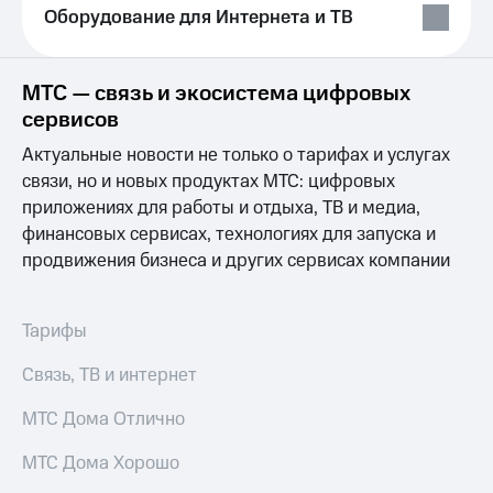
Выбрать
ТВ и телефон
Оборудование для Интернета и ТВ
красивый
для дома
номер
Услуги
Заменить
МТС — связь и экосистема цифровых
SIM-
Личный
сервисов
карту
кабинет
интернета
Актуальные новости не только о тарифах и услугах
Перейти
и
связи, но и новых продуктах МТС: цифровых
на
ТВ
приложениях для работы и отдыха, ТВ и медиа,
eSIM
Личный
финансовых сервисах, технологиях для запуска и
кабинет
Для дома
спутникового
продвижения бизнеса и других сервисах компании
Выберите
ТВ
и подключите
Скачать
ТВ
приложение
Тарифы
с выгодным
Мой
тарифом
МТС
Связь, ТВ и интернет
Акции
Тарифы
МТС Дома Отлично
Интернет,
ТВ и телефон
Видеонаблюдение
МТС Дома Хорошо
для дома
для дома