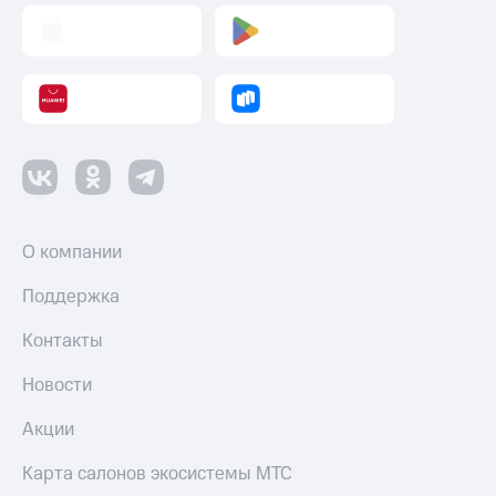
Пополнить
номер
другого
оператора
Оплата
интернета
и
ТВ
Переводы
О компании
с
телефона
на карту
Поддержка
МТС Pay
Контакты
Оплата
Новости
по QR-
коду
Акции
за границей
Карта салонов экосистемы МТС
тернет-магазин