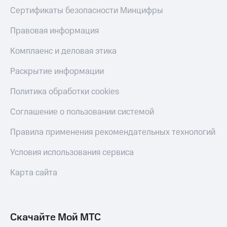
Скидка 30%
с карты
Сертификаты безопасности Минцифры
на связь
МТС Деньги
Правовая информация
С картой
Обзоры
МТС
товаров
Комплаенс и деловая этика
Деньги
МТС
Скидки
Раскрытие информации
Накопления
до 40%
на смартфоны
Политика обработки cookies
Откладывайте
деньги
при
и получайте
Соглашение о пользовании системой
покупке
доход 15%
со связью
Платежи
Правила применения рекомендательных технологий
МТС
и
переводы
Условия использования сервиса
Пополнить
Карта сайта
номер
МТС
Настройки
Скачайте Мой МТС
автоплатежа