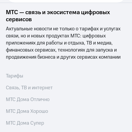
Услуги
290 ₽/
мес
МТС — связь и экосистема цифровых
Акции
сервисов
МТС
Домашний
Premium
Актуальные новости не только о тарифах и услугах
интернет
связи, но и новых продуктах МТС: цифровых
Подписка
приложениях для работы и отдыха, ТВ и медиа,
Домашнее
на гигабайты
ТВ
финансовых сервисах, технологиях для запуска и
интернета,
фильмы,
продвижения бизнеса и других сервисах компании
Спутниковое
музыка
ТВ
и многое
другое
Тарифы
Домашний
Семейная
телефон
группа
Связь, ТВ и интернет
Перейти
Скидка
в МТС
МТС Дома Отлично
на тарифы,
со своим
общие
номером
МТС Дома Хорошо
подписки
и услуги,
Поддержка
МТС Дома Супер
доступ
к геолокации