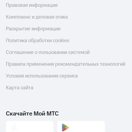
Правовая информация
Пополнить
номер
другого
Комплаенс и деловая этика
оператора
Раскрытие информации
Оплата
интернета
Политика обработки cookies
и
ТВ
Соглашение о пользовании системой
Переводы
Правила применения рекомендательных технологий
с
телефона
Условия использования сервиса
на карту
Карта сайта
МТС Pay
Оплата
по QR-
коду
Скачайте Мой МТС
за границей
тернет-магазин