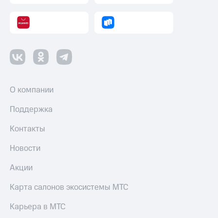
Смартфоны
Наушники
и
колонки
Умные
часы
и
трекеры
О компании
Умный
Поддержка
дом
Контакты
Планшеты
Новости
Акции
и
Акции
скидки
Карта салонов экосистемы МТС
Все
товары
Карьера в МТС