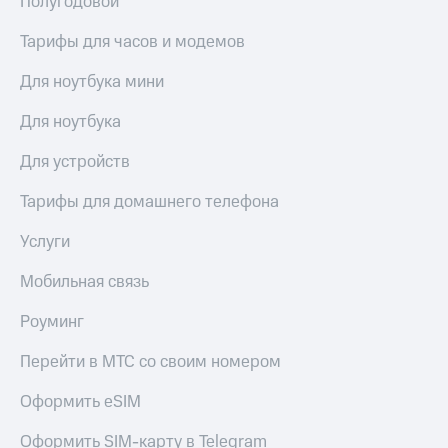
Полугодовой
Live
и не
только
Тарифы для часов и модемов
Гудок
Безопасность
Для ноутбука мини
Мой
МТС
Финансы
Для ноутбука
Все
Детям
приложения
Для устройств
и родителям
Инвестиции
Здоровье
Тарифы для домашнего телефона
и фитнес
Получайте
Услуги
доход
Приложения
онлайн
от МТС
Мобильная связь
Страхование
Акции
Роуминг
Покупка
полисов
Приложения
Перейти в МТС со своим номером
онлайн
КИОН
Скидка 30%
Оформить eSIM
на связь
КИОН
Музыка
Оформить SIM-карту в Telegram
С картой