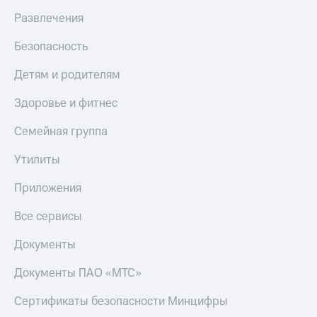
Скидка 30%
с карты
Развлечения
на связь
МТС Деньги
Безопасность
С картой
Обзоры
МТС
товаров
Деньги
Детям и родителям
МТС
Скидки
Накопления
до 40%
Здоровье и фитнес
на смартфоны
Откладывайте
Семейная группа
деньги
при
и получайте
Утилиты
покупке
доход 15%
со связью
Платежи
МТС
Приложения
и
переводы
Все сервисы
Пополнить
Документы
номер
МТС
Документы ПАО «МТС»
Настройки
Сертификаты безопасности Минцифры
автоплатежа