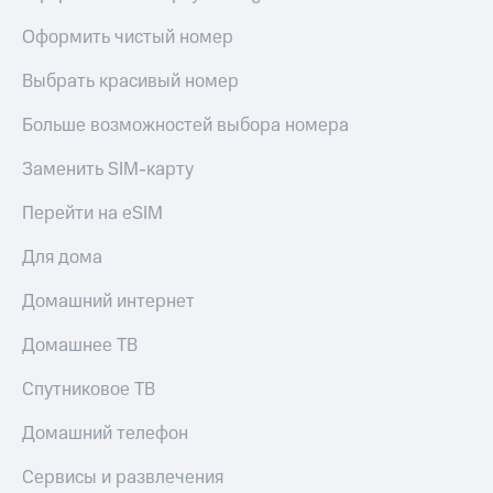
МТС
КИОН
Деньги
Оформить чистый номер
Строки
МТС
Накопления
Выбрать красивый номер
Live
Откладывайте
Больше возможностей выбора номера
Гудок
деньги
и получайте
Мой
Заменить SIM-карту
доход 15%
МТС
Акции
Перейти на eSIM
Условия
Все
пополнения
приложения
Для дома
Финансы
Скидка
Инвестиции
Домашний интернет
30%
на связь
Получайте
Домашнее ТВ
доход
онлайн
Тарифы
Спутниковое ТВ
Страхование
RED,
РИИЛ
Домашний телефон
Покупка
и МТС Супер
полисов
дешевле
Сервисы и развлечения
онлайн
при оплате