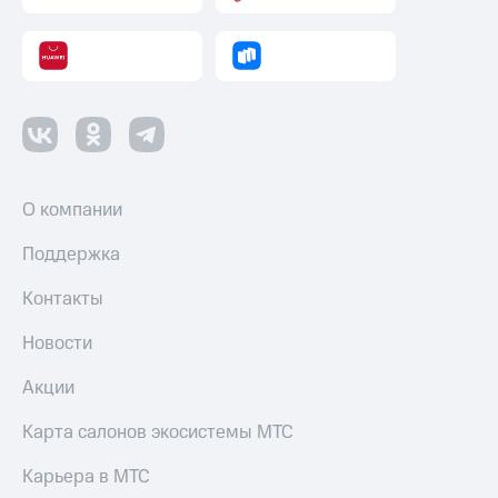
Пополнить
номер
другого
оператора
Оплата
интернета
и
ТВ
О компании
Переводы
с
Поддержка
телефона
на карту
Контакты
МТС Pay
Новости
Оплата
Акции
по QR-
коду
Карта салонов экосистемы МТС
за границей
Карьера в МТС
тернет-магазин