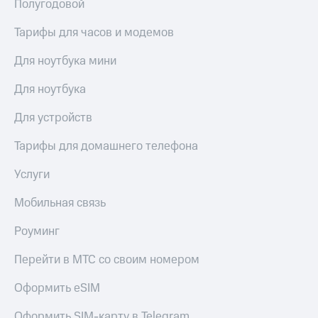
висы и подписки
Полугодовой
Сертификаты
МТС
безопасности
Premium
Тарифы для часов и модемов
Всё
Подписка
Для ноутбука мини
под
на гигабайты
рукой
интернета,
Для ноутбука
в Мой МТС
фильмы,
музыка
Для устройств
Посмотрите,
и многое
что
другое
Тарифы для домашнего телефона
полезного
Семейная
есть
группа
в нашем
Услуги
приложении
Скидка
Мобильная связь
на тарифы,
КИОН
общие
Роуминг
подписки
КИОН
и услуги,
Музыка
доступ
Перейти в МТС со своим номером
к геолокации
КИОН
Кино,
Оформить eSIM
Строки
музыка,
книги
Оформить SIM-карту в Telegram