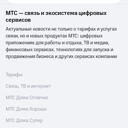
Выбрать
ТВ и телефон
красивый
для дома
номер
МТС — связь и экосистема цифровых
Услуги
сервисов
Заменить
SIM-
Личный
Актуальные новости не только о тарифах и услугах
карту
кабинет
связи, но и новых продуктах МТС: цифровых
интернета
приложениях для работы и отдыха, ТВ и медиа,
Перейти
и
финансовых сервисах, технологиях для запуска и
на
ТВ
eSIM
Личный
продвижения бизнеса и других сервисах компании
кабинет
Для дома
спутникового
Выберите
ТВ
Тарифы
и подключите
Скачать
ТВ
приложение
Связь, ТВ и интернет
с выгодным
Мой
тарифом
МТС
МТС Дома Отлично
Акции
Тарифы
МТС Дома Хорошо
Интернет,
ТВ и телефон
Видеонаблюдение
МТС Дома Супер
для дома
для дома