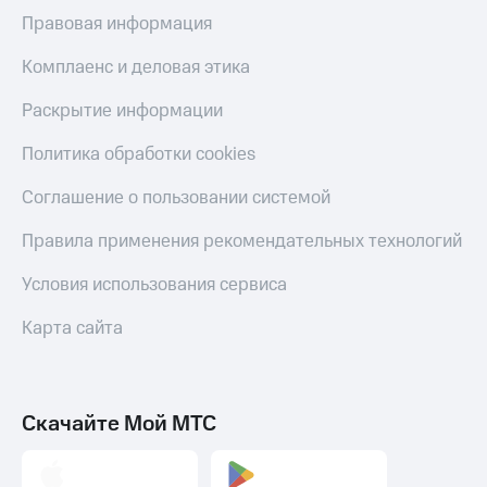
Скидка 30%
с карты
Правовая информация
на связь
МТС Деньги
Комплаенс и деловая этика
С картой
Обзоры
МТС
товаров
Раскрытие информации
Деньги
МТС
Скидки
Политика обработки cookies
Накопления
до 40%
на смартфоны
Откладывайте
Соглашение о пользовании системой
деньги
при
и получайте
Правила применения рекомендательных технологий
покупке
доход 15%
со связью
Платежи
Условия использования сервиса
МТС
и
переводы
Карта сайта
Пополнить
номер
МТС
Скачайте Мой МТС
Настройки
автоплатежа