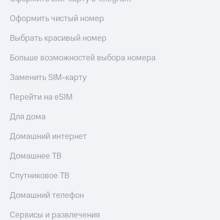
Live
и не
только
Оформить чистый номер
Гудок
Безопасность
Выбрать красивый номер
Мой
МТС
Финансы
Больше возможностей выбора номера
Все
Детям
Заменить SIM-карту
приложения
и родителям
Инвестиции
Перейти на eSIM
Здоровье
и фитнес
Получайте
Для дома
доход
Приложения
онлайн
от МТС
Домашний интернет
Страхование
Акции
Домашнее ТВ
Покупка
полисов
Приложения
Спутниковое ТВ
онлайн
КИОН
Скидка 30%
Домашний телефон
на связь
КИОН
Музыка
Сервисы и развлечения
С картой