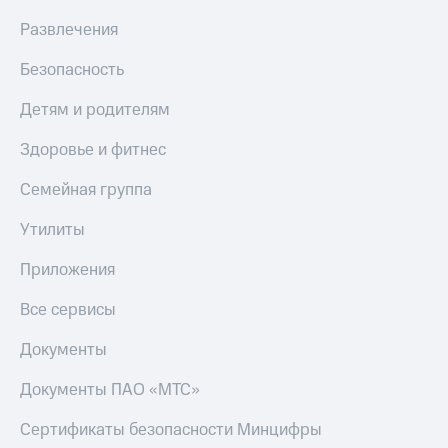
МТС
КИОН
Развлечения
Деньги
Строки
МТС
Безопасность
Накопления
Live
Откладывайте
Детям и родителям
Гудок
деньги
и получайте
Здоровье и фитнес
Мой
доход 15%
МТС
Акции
Семейная группа
Условия
Все
пополнения
приложения
Утилиты
Финансы
Скидка
Инвестиции
Приложения
30%
на связь
Получайте
Все сервисы
доход
онлайн
Тарифы
Документы
Страхование
RED,
РИИЛ
Документы ПАО «МТС»
Покупка
и МТС Супер
полисов
дешевле
Сертификаты безопасности Минцифры
онлайн
при оплате