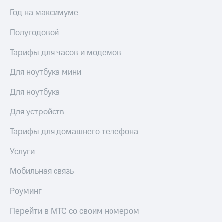
висы и подписки
Сертификаты
МТС
Год на максимуме
безопасности
Premium
Всё
Полугодовой
Подписка
под
на гигабайты
Тарифы для часов и модемов
рукой
интернета,
в Мой МТС
фильмы,
Для ноутбука мини
музыка
Посмотрите,
и многое
Для ноутбука
что
другое
полезного
Семейная
Для устройств
есть
группа
в нашем
приложении
Тарифы для домашнего телефона
Скидка
на тарифы,
КИОН
Услуги
общие
подписки
КИОН
и услуги,
Мобильная связь
Музыка
доступ
к геолокации
Роуминг
КИОН
Кино,
Строки
музыка,
Перейти в МТС со своим номером
книги