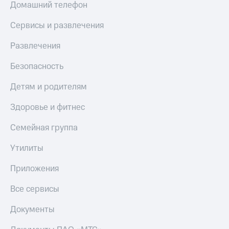
Домашний телефон
МТС
КИОН
Деньги
Строки
Сервисы и развлечения
МТС
Накопления
Live
Развлечения
Откладывайте
Гудок
деньги
Безопасность
и получайте
Мой
доход 15%
Детям и родителям
МТС
Акции
Условия
Здоровье и фитнес
Все
пополнения
приложения
Семейная группа
Финансы
Скидка
Инвестиции
30%
Утилиты
на связь
Получайте
доход
Приложения
онлайн
Тарифы
Страхование
RED,
Все сервисы
РИИЛ
Покупка
и МТС Супер
Документы
полисов
дешевле
онлайн
при оплате