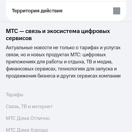
Выбрать
ТВ и телефон
красивый
для дома
Территория действия
номер
Услуги
Заменить
SIM-
Личный
МТС — связь и экосистема цифровых
карту
кабинет
сервисов
интернета
Перейти
и
Актуальные новости не только о тарифах и услугах
на
ТВ
связи, но и новых продуктах МТС: цифровых
eSIM
Личный
приложениях для работы и отдыха, ТВ и медиа,
кабинет
финансовых сервисах, технологиях для запуска и
Для дома
спутникового
Выберите
ТВ
продвижения бизнеса и других сервисах компании
и подключите
Скачать
ТВ
приложение
с выгодным
Мой
Тарифы
тарифом
МТС
Акции
Связь, ТВ и интернет
Тарифы
Интернет,
МТС Дома Отлично
ТВ и телефон
Видеонаблюдение
для дома
для дома
МТС Дома Хорошо