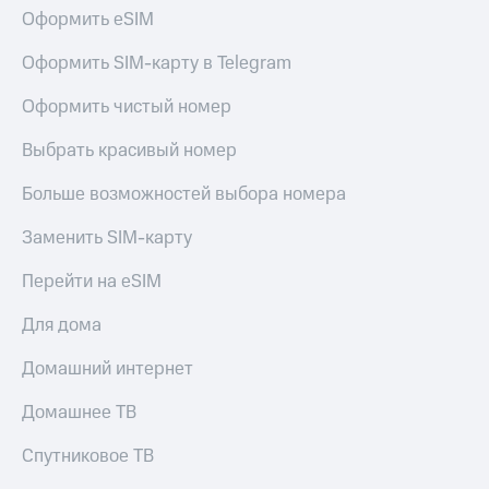
Live
и не
Оформить eSIM
только
Гудок
Оформить SIM-карту в Telegram
Безопасность
Мой
Оформить чистый номер
МТС
Финансы
Выбрать красивый номер
Все
Детям
приложения
и родителям
Больше возможностей выбора номера
Инвестиции
Здоровье
Заменить SIM-карту
и фитнес
Получайте
доход
Перейти на eSIM
Приложения
онлайн
от МТС
Страхование
Для дома
Акции
Покупка
Домашний интернет
полисов
Приложения
онлайн
КИОН
Домашнее ТВ
Скидка 30%
на связь
КИОН
Спутниковое ТВ
Музыка
С картой