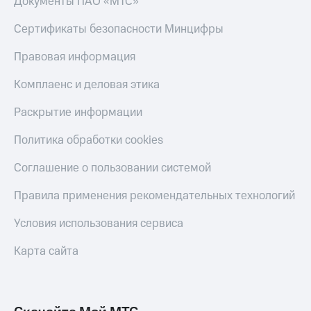
Документы ПАО «МТС»
Скидка 30%
с карты
на связь
МТС Деньги
Сертификаты безопасности Минцифры
С картой
Обзоры
Правовая информация
МТС
товаров
Деньги
Комплаенс и деловая этика
МТС
Скидки
Накопления
до 40%
Раскрытие информации
на смартфоны
Откладывайте
деньги
Политика обработки cookies
при
и получайте
покупке
доход 15%
Соглашение о пользовании системой
со связью
Платежи
МТС
и
Правила применения рекомендательных технологий
переводы
Условия использования сервиса
Пополнить
номер
Карта сайта
МТС
Настройки
автоплатежа