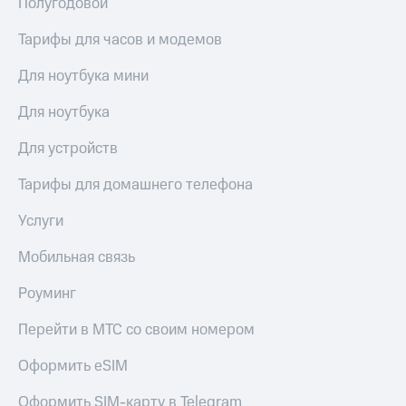
Полугодовой
Услуги
290 ₽/
мес
Тарифы для часов и модемов
Акции
МТС
Для ноутбука мини
Домашний
Premium
интернет
Для ноутбука
Подписка
Домашнее
на гигабайты
Для устройств
ТВ
интернета,
фильмы,
Спутниковое
Тарифы для домашнего телефона
музыка
ТВ
и многое
Услуги
другое
Домашний
Семейная
телефон
Мобильная связь
группа
Перейти
Скидка
Роуминг
в МТС
на тарифы,
со своим
общие
Перейти в МТС со своим номером
номером
подписки
и услуги,
Оформить eSIM
Поддержка
доступ
к геолокации
Оформить SIM-карту в Telegram