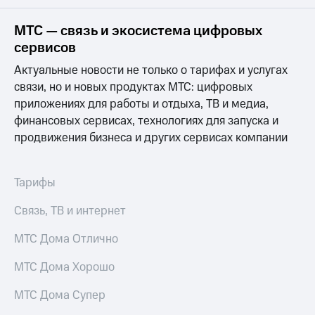
на связь
МТС — связь и экосистема цифровых
Роуминг
Тарифы
сервисов
RED,
Семейная
РИИЛ
Актуальные новости не только о тарифах и услугах
группа
и МТС
связи, но и новых продуктах МТС: цифровых
Супер
приложениях для работы и отдыха, ТВ и медиа,
Заказать
дешевле
SIM-
при
финансовых сервисах, технологиях для запуска и
карту
оплате
продвижения бизнеса и других сервисах компании
с карты
Оформить
МТС
eSIM
Деньги
Тарифы
SIM-
Выберите
Связь, ТВ и интернет
карта
и подключите
для
ТВ
иностранцев
МТС Дома Отлично
с выгодным
тарифом
Оформить
МТС Дома Хорошо
чистый
Тарифы
номер
МТС Дома Супер
Интернет,