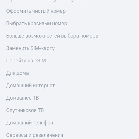
висы и подписки
Сертификаты
МТС
безопасности
Оформить чистый номер
Premium
Всё
Выбрать красивый номер
Подписка
под
на гигабайты
рукой
Больше возможностей выбора номера
интернета,
в Мой МТС
фильмы,
музыка
Заменить SIM-карту
Посмотрите,
и многое
что
другое
Перейти на eSIM
полезного
Семейная
есть
группа
Для дома
в нашем
приложении
Скидка
Домашний интернет
на тарифы,
КИОН
общие
Домашнее ТВ
подписки
КИОН
и услуги,
Спутниковое ТВ
Музыка
доступ
к геолокации
Домашний телефон
КИОН
Кино,
Строки
музыка,
Сервисы и развлечения
книги