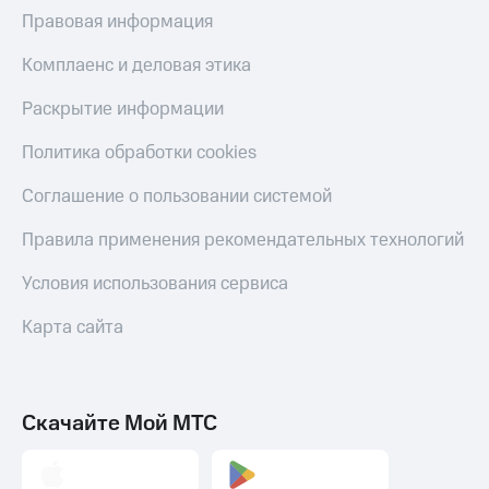
МТС
Правовая информация
КИОН
Деньги
Строки
МТС
Комплаенс и деловая этика
Накопления
Live
Раскрытие информации
Откладывайте
Гудок
деньги
Политика обработки cookies
и получайте
Мой
доход 15%
МТС
Соглашение о пользовании системой
Акции
Условия
Все
Правила применения рекомендательных технологий
пополнения
приложения
Финансы
Условия использования сервиса
Скидка
Инвестиции
30%
Карта сайта
на связь
Получайте
доход
онлайн
Тарифы
Страхование
RED,
РИИЛ
Скачайте Мой МТС
Покупка
и МТС Супер
полисов
дешевле
онлайн
при оплате