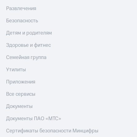
Live
и не
Развлечения
только
Гудок
Безопасность
Безопасность
Мой
МТС
Финансы
Детям и родителям
Все
Детям
Здоровье и фитнес
приложения
и родителям
Семейная группа
Инвестиции
Здоровье
и фитнес
Утилиты
Получайте
доход
Приложения
Приложения
онлайн
от МТС
Страхование
Все сервисы
Акции
Покупка
Документы
полисов
Приложения
онлайн
КИОН
Скидка 30%
Документы ПАО «МТС»
на связь
КИОН
Сертификаты безопасности Минцифры
Музыка
С картой