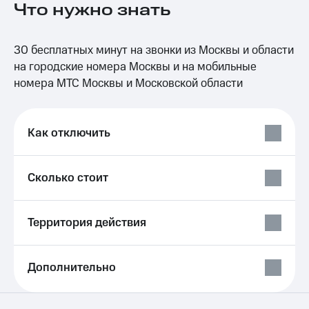
Что нужно знать
на связь
Роуминг
Тарифы
30 бесплатных минут на звонки из Москвы и области
RED,
Семейная
РИИЛ
на городские номера Москвы и на мобильные
группа
и МТС
номера МТС Москвы и Московской области
Супер
Заказать
дешевле
SIM-
при
карту
оплате
Как отключить
с карты
Оформить
МТС
eSIM
Деньги
Сколько стоит
SIM-
Выберите
карта
и подключите
для
ТВ
Территория действия
иностранцев
с выгодным
тарифом
Оформить
Дополнительно
чистый
Тарифы
номер
Интернет,