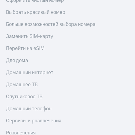
Оформить чистый номер
Live
и не
только
Выбрать красивый номер
Гудок
Безопасность
Больше возможностей выбора номера
Мой
МТС
Финансы
Заменить SIM-карту
Все
Детям
приложения
Перейти на eSIM
и родителям
Инвестиции
Для дома
Здоровье
и фитнес
Получайте
Домашний интернет
доход
Приложения
онлайн
от МТС
Домашнее ТВ
Страхование
Акции
Спутниковое ТВ
Покупка
полисов
Приложения
Домашний телефон
онлайн
КИОН
Скидка 30%
Сервисы и развлечения
на связь
КИОН
Музыка
Развлечения
С картой