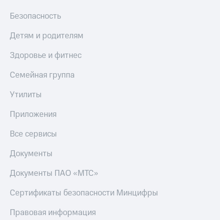
МТС
КИОН
Безопасность
Деньги
Строки
МТС
Накопления
Детям и родителям
Live
Откладывайте
Здоровье и фитнес
Гудок
деньги
и получайте
Семейная группа
Мой
доход 15%
МТС
Акции
Утилиты
Условия
Все
пополнения
приложения
Приложения
Финансы
Скидка
Инвестиции
Все сервисы
30%
на связь
Получайте
Документы
доход
онлайн
Тарифы
Документы ПАО «МТС»
Страхование
RED,
РИИЛ
Сертификаты безопасности Минцифры
Покупка
и МТС Супер
полисов
дешевле
Правовая информация
онлайн
при оплате