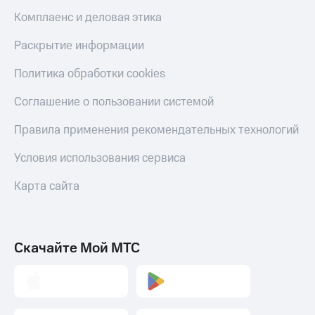
Скидка 30%
с карты
Комплаенс и деловая этика
на связь
МТС Деньги
Раскрытие информации
С картой
Обзоры
МТС
товаров
Политика обработки cookies
Деньги
МТС
Скидки
Накопления
Соглашение о пользовании системой
до 40%
на смартфоны
Откладывайте
Правила применения рекомендательных технологий
деньги
при
и получайте
Условия использования сервиса
покупке
доход 15%
со связью
Платежи
МТС
Карта сайта
и
переводы
Пополнить
Скачайте Мой МТС
номер
МТС
Настройки
автоплатежа