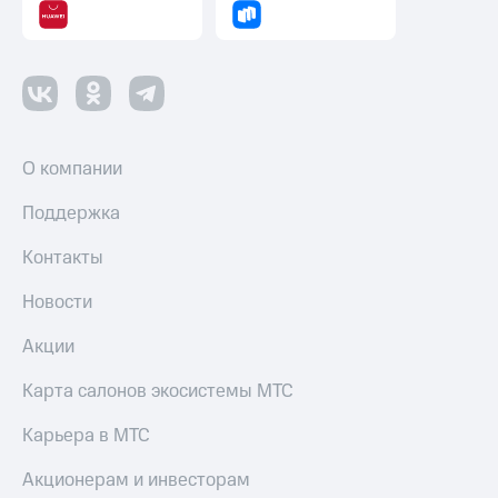
Пополнить
номер
другого
оператора
Оплата
интернета
О компании
и
ТВ
Поддержка
Переводы
с
Контакты
телефона
на карту
Новости
МТС Pay
Акции
Оплата
Карта салонов экосистемы МТС
по QR-
коду
Карьера в МТС
за границей
Акционерам и инвесторам
тернет-магазин