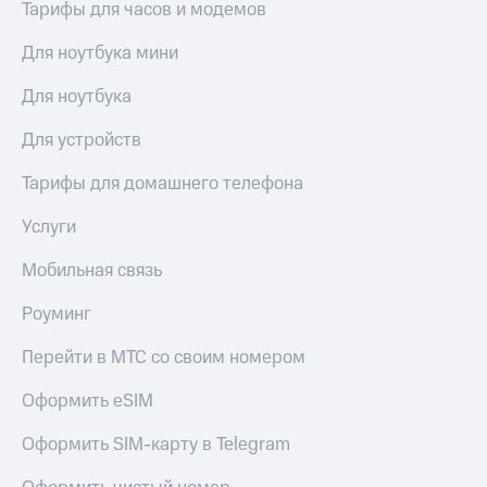
висы и подписки
Сертификаты
Тарифы для часов и модемов
МТС
безопасности
Premium
Для ноутбука мини
Всё
Подписка
под
Для ноутбука
на гигабайты
рукой
интернета,
в Мой МТС
Для устройств
фильмы,
музыка
Тарифы для домашнего телефона
Посмотрите,
и многое
что
другое
полезного
Услуги
Семейная
есть
группа
в нашем
Мобильная связь
приложении
Скидка
на тарифы,
Роуминг
КИОН
общие
подписки
Перейти в МТС со своим номером
КИОН
и услуги,
Музыка
доступ
Оформить eSIM
к геолокации
КИОН
Кино,
Оформить SIM-карту в Telegram
Строки
музыка,
книги