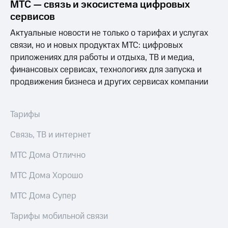
Выбрать
ТВ и телефон
МТС — связь и экосистема цифровых
красивый
для дома
сервисов
номер
Услуги
Актуальные новости не только о тарифах и услугах
Заменить
связи, но и новых продуктах МТС: цифровых
SIM-
Личный
приложениях для работы и отдыха, ТВ и медиа,
карту
кабинет
финансовых сервисах, технологиях для запуска и
интернета
Перейти
и
продвижения бизнеса и других сервисах компании
на
ТВ
eSIM
Личный
кабинет
Тарифы
Для дома
спутникового
Выберите
ТВ
Связь, ТВ и интернет
и подключите
Скачать
ТВ
приложение
МТС Дома Отлично
с выгодным
Мой
тарифом
МТС
МТС Дома Хорошо
Акции
Тарифы
МТС Дома Супер
Интернет,
ТВ и телефон
Видеонаблюдение
для дома
Тарифы мобильной связи
для дома