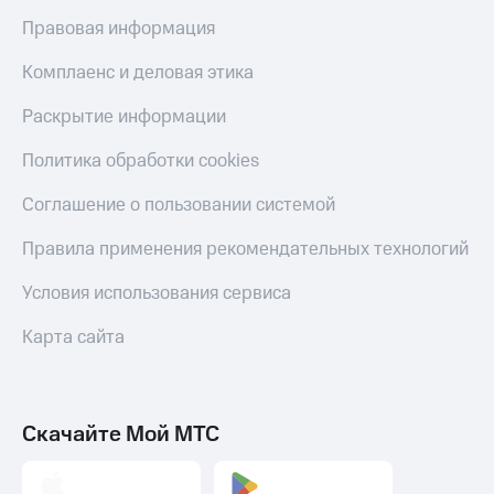
Пополнить
Правовая информация
номер
другого
Комплаенс и деловая этика
оператора
Раскрытие информации
Оплата
интернета
Политика обработки cookies
и
ТВ
Соглашение о пользовании системой
Переводы
Правила применения рекомендательных технологий
с
телефона
на карту
Условия использования сервиса
МТС Pay
Карта сайта
Оплата
по QR-
коду
Скачайте Мой МТС
за границей
тернет-магазин