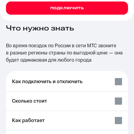
на связь
ПОДКЛЮЧИТЬ
Роуминг
Тарифы
RED,
Что нужно знать
Семейная
РИИЛ
группа
и МТС
Супер
Заказать
дешевле
Во время поездок по России в сети МТС звоните
SIM-
при
в разные регионы страны по выгодной цене — она
карту
оплате
будет одинаковая для любого города
с карты
Оформить
МТС
eSIM
Деньги
Как подключить и отключить
SIM-
Выберите
карта
и подключите
для
ТВ
Сколько стоит
иностранцев
с выгодным
тарифом
Оформить
чистый
Тарифы
Как работает
номер
Интернет,