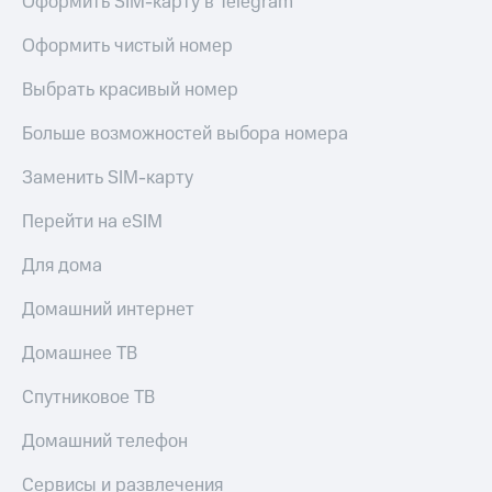
Оформить SIM-карту в Telegram
МТС
КИОН
Деньги
Строки
Оформить чистый номер
МТС
Накопления
Live
Выбрать красивый номер
Откладывайте
Гудок
Больше возможностей выбора номера
деньги
и получайте
Мой
Заменить SIM-карту
доход 15%
МТС
Акции
Перейти на eSIM
Условия
Все
пополнения
приложения
Для дома
Финансы
Скидка
Инвестиции
Домашний интернет
30%
на связь
Получайте
Домашнее ТВ
доход
онлайн
Тарифы
Спутниковое ТВ
Страхование
RED,
РИИЛ
Покупка
и МТС Супер
Домашний телефон
полисов
дешевле
онлайн
при оплате
Сервисы и развлечения