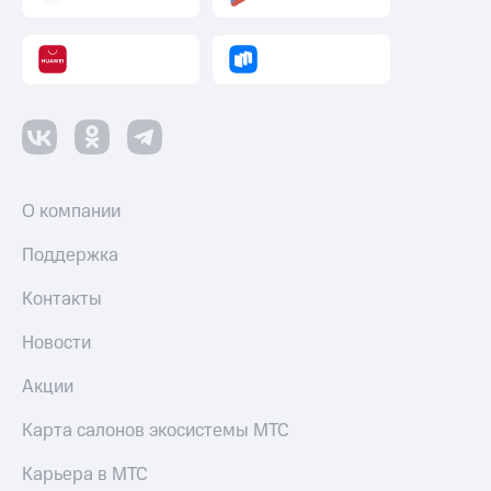
Смартфоны
Наушники
и
колонки
Умные
часы
и
трекеры
О компании
Умный
Поддержка
дом
Контакты
Планшеты
Новости
Акции
и
скидки
Акции
Все
Карта салонов экосистемы МТС
товары
Карьера в МТС