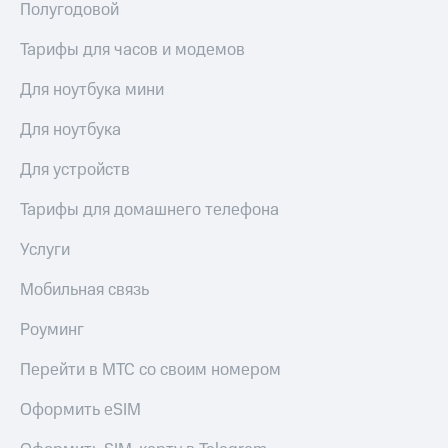
Live
Полугодовой
и не
только
Гудок
Тарифы для часов и модемов
Безопасность
Мой
Для ноутбука мини
МТС
Финансы
Для ноутбука
Все
Детям
приложения
и родителям
Для устройств
Инвестиции
Здоровье
Тарифы для домашнего телефона
и фитнес
Получайте
Услуги
доход
Приложения
онлайн
от МТС
Мобильная связь
Страхование
Акции
Покупка
Роуминг
полисов
Приложения
онлайн
Перейти в МТС со своим номером
КИОН
Скидка 30%
на связь
Оформить eSIM
КИОН
Музыка
С картой