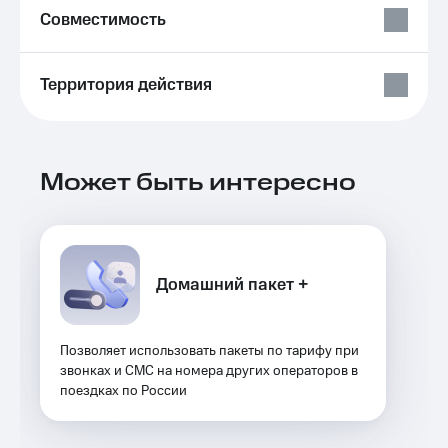
Выбрать
ТВ и телефон
Совместимость
красивый
для дома
номер
Услуги
Заменить
Территория действия
SIM-
Личный
карту
кабинет
интернета
Перейти
и
на
Может быть интересно
ТВ
eSIM
Личный
кабинет
Для дома
спутникового
Выберите
ТВ
и подключите
Скачать
Домашний пакет +
ТВ
приложение
с выгодным
Мой
тарифом
МТС
Акции
Позволяет использовать пакеты по тарифу при
Тарифы
звонках и СМС на номера других операторов в
Интернет,
поездках по России
ТВ и телефон
Видеонаблюдение
для дома
для дома