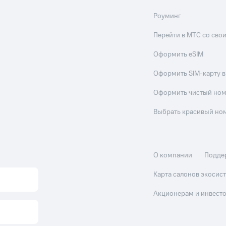
Роуминг
Перейти в МТС со св
Оформить eSIM
Оформить SIM-карту в
Оформить чистый но
Выбрать красивый но
О компании
Подде
Карта салонов экоси
Акционерам и инвест