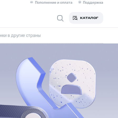
Пополнение и оплата
Поддержка
Скидка 30% на связь
Личные кабинеты
КАТАЛОГ
Мобильная связь
нки в другие страны
IM-карта для иностранцев
M
Для дома
ерейти в МТС со своим
ой МТС
Сервисы и подписки
фитнес
Приложения от МТС