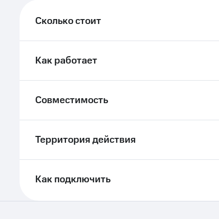
ле при оплате с карты МТС Деньги
Сколько стоит
Как работает
Совместимость
Территория действия
Как подключить