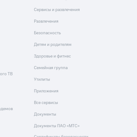
Сервисы и развлечения
фитнес
Приложения от МТС
Развлечения
Приложения
Безопасность
Финансы
Детям и родителям
Здоровье и фитнес
Семейная группа
ого ТВ
Утилиты
Приложения
Все сервисы
одемов
Документы
угого оператора
Оплата
Документы ПАО «МТС»
Интернет-магазин