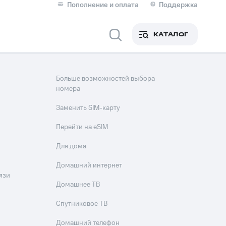
Пополнение и оплата
Поддержка
Скидка 30% на связь
Личные кабинеты
КАТАЛОГ
Мобильная связь
IM-карта для иностранцев
Больше возможностей выбора
M
номера
Для дома
Заменить SIM-карту
Перейти на eSIM
Для дома
ерейти в МТС со своим
Домашний интернет
ой МТС
язи
Сервисы и подписки
Домашнее ТВ
Спутниковое ТВ
Домашний телефон