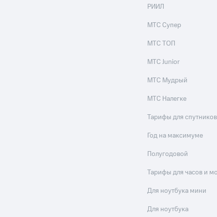
услуги, доступ к геолокации
РИИЛ
пасность
Финансы
Детям и родителям
Здоровье и 
ильмы, музыка и многое другое
МТС Супер
МТС ТОП
услуги, доступ к геолокации
ive
Гудок
Мой МТС
Все приложения
МТС Junior
МТС Мудрый
МТС Налегке
 в нашем приложении
Тарифы для спутников
ive
Гудок
Мой МТС
Все приложения
Инвестиции
Год на максимуме
Полугодовой
ход 15%
Тарифы для часов и м
ер МТС
Настройки автоплатежа
Пополнить номер др
Для ноутбука мини
 на карту
МТС Pay
Оплата по QR-коду за границей
Для ноутбука