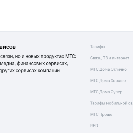
никовое ТВ
МТС Деньги
е Мой МТС
Акции
йная группа
Заказать SIM-карту
Оформить eSIM
S
рвисов
Тарифы
асивый номер
Заменить SIM-карту
Перейти на eSI
ле при оплате с карты МТС Деньги
 связи, но и новых продуктах МТС:
Связь, ТВ и интернет
ым тарифом
 медиа, финансовых сервисах,
ым тарифом
МТС Дома Отлично
 других сервисах компании
МТС Дома Хорошо
Домашнее ТВ
Спутниковое ТВ
Домашний телефон
П
МТС Дома Супер
ый кабинет спутникового ТВ
Скачать приложение М
Тарифы мобильной св
МТС Проще
ильмы, музыка и многое другое
RED