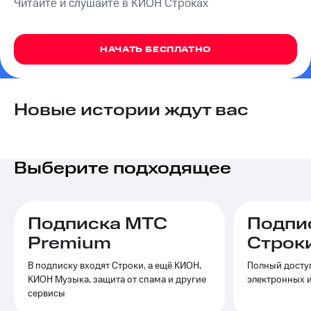
Читайте и слушайте в КИОН Строках
на связь
Роуминг
Тарифы
RED,
НАЧАТЬ БЕСПЛАТНО
Семейная
РИИЛ
группа
и МТС
Супер
Заказать
дешевле
Новые истории ждут вас
SIM-
при
карту
оплате
с карты
Оформить
МТС
Выберите подходящее
eSIM
Деньги
SIM-
Выберите
карта
и подключите
Подписка МТС
Подпи
для
ТВ
иностранцев
с выгодным
Premium
Строк
тарифом
Оформить
В подписку входят Строки, а ещё КИОН,
Полный доступ
чистый
Тарифы
КИОН Музыка, защита от спама и другие
электронных 
номер
сервисы
Интернет,