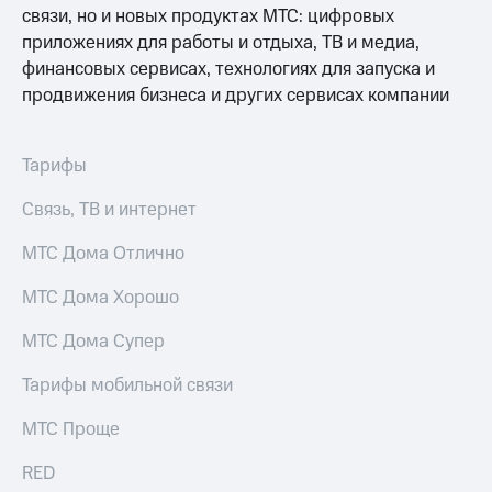
висы и подписки
Сертификаты
связи, но и новых продуктах МТС: цифровых
МТС
безопасности
приложениях для работы и отдыха, ТВ и медиа,
Premium
финансовых сервисах, технологиях для запуска и
Всё
Подписка
под
продвижения бизнеса и других сервисах компании
на гигабайты
рукой
интернета,
в Мой МТС
фильмы,
Тарифы
музыка
Посмотрите,
и многое
что
Связь, ТВ и интернет
другое
полезного
Семейная
есть
МТС Дома Отлично
группа
в нашем
приложении
Скидка
МТС Дома Хорошо
на тарифы,
КИОН
общие
МТС Дома Супер
подписки
КИОН
и услуги,
Тарифы мобильной связи
Музыка
доступ
к геолокации
МТС Проще
КИОН
Кино,
Строки
музыка,
RED
книги