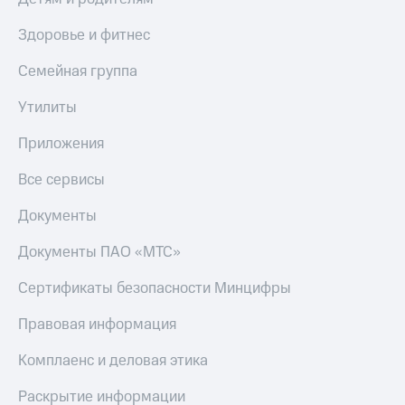
Пополнить
номер
Здоровье и фитнес
другого
оператора
Семейная группа
Оплата
Утилиты
интернета
и
Приложения
ТВ
Все сервисы
Переводы
с
Документы
телефона
на карту
Документы ПАО «МТС»
МТС Pay
Сертификаты безопасности Минцифры
Оплата
Правовая информация
по QR-
коду
за границей
Комплаенс и деловая этика
тернет-магазин
Раскрытие информации