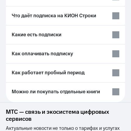
Услуги
290 ₽/
мес
Акции
Что даёт подписка на КИОН Строки
МТС
Домашний
Premium
интернет
Какие есть подписки
Подписка
Домашнее
на гигабайты
ТВ
интернета,
Как оплачивать подписку
фильмы,
Спутниковое
музыка
ТВ
и многое
другое
Как работает пробный период
Домашний
Семейная
телефон
группа
Можно ли покупать отдельные книги
Перейти
Скидка
в МТС
на тарифы,
со своим
общие
номером
подписки
МТС — связь и экосистема цифровых
и услуги,
сервисов
Поддержка
доступ
к геолокации
Актуальные новости не только о тарифах и услугах