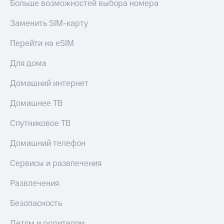
Больше возможностей выбора номера
Скидка 30%
с карты
на связь
МТС Деньги
Заменить SIM-карту
С картой
Обзоры
МТС
товаров
Перейти на eSIM
Деньги
МТС
Скидки
Для дома
Накопления
до 40%
на смартфоны
Домашний интернет
Откладывайте
деньги
Домашнее ТВ
при
и получайте
покупке
доход 15%
со связью
Спутниковое ТВ
Платежи
МТС
и
Домашний телефон
переводы
Сервисы и развлечения
Пополнить
номер
Развлечения
МТС
Безопасность
Настройки
автоплатежа
Детям и родителям