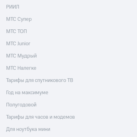
Live
и не
РИИЛ
только
Гудок
МТС Супер
Безопасность
Мой
МТС
МТС ТОП
Финансы
Все
МТС Junior
Детям
приложения
и родителям
МТС Мудрый
Инвестиции
Здоровье
и фитнес
МТС Налегке
Получайте
доход
Приложения
Тарифы для спутникового ТВ
онлайн
от МТС
Страхование
Год на максимуме
Акции
Покупка
Полугодовой
полисов
Приложения
онлайн
КИОН
Тарифы для часов и модемов
Скидка 30%
на связь
КИОН
Для ноутбука мини
Музыка
С картой