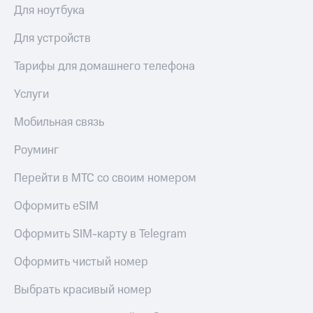
МТС
Для ноутбука
КИОН
Деньги
Строки
МТС
Для устройств
Накопления
Live
Тарифы для домашнего телефона
Откладывайте
Гудок
деньги
Услуги
и получайте
Мой
доход 15%
МТС
Мобильная связь
Акции
Условия
Все
Роуминг
пополнения
приложения
Финансы
Перейти в МТС со своим номером
Скидка
Инвестиции
30%
Оформить eSIM
на связь
Получайте
доход
Оформить SIM-карту в Telegram
онлайн
Тарифы
Страхование
RED,
Оформить чистый номер
РИИЛ
Покупка
и МТС Супер
Выбрать красивый номер
полисов
дешевле
онлайн
при оплате