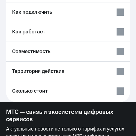
Услуги
290 ₽/
мес
Как подключить
Акции
МТС
Домашний
Premium
Как работает
интернет
Подписка
Домашнее
на гигабайты
ТВ
Совместимость
интернета,
фильмы,
Спутниковое
музыка
ТВ
и многое
Территория действия
другое
Домашний
Семейная
телефон
группа
Сколько стоит
Перейти
Скидка
в МТС
на тарифы,
со своим
общие
МТС — связь и экосистема цифровых
номером
подписки
сервисов
и услуги,
Поддержка
доступ
Актуальные новости не только о тарифах и услугах
к геолокации