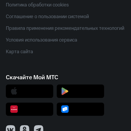
Смартфоны
Политика обработки cookies
Наушники
Соглашение о пользовании системой
и
колонки
Правила применения рекомендательных технологий
Умные
Условия использования сервиса
часы
и
Карта сайта
трекеры
Умный
дом
Скачайте Мой МТС
Планшеты
Акции
и
скидки
Все
товары