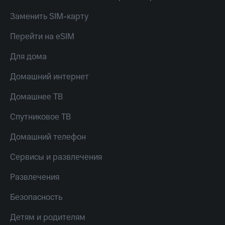
Скидка 30%
с карты
на связь
МТС Деньги
Заменить SIM-карту
С картой
Обзоры
Перейти на eSIM
МТС
товаров
Деньги
Для дома
МТС
Скидки
Накопления
до 40%
Домашний интернет
на смартфоны
Откладывайте
Домашнее ТВ
деньги
при
и получайте
покупке
Спутниковое ТВ
доход 15%
со связью
Платежи
МТС
Домашний телефон
и
переводы
Сервисы и развлечения
Пополнить
номер
Развлечения
МТС
Безопасность
Настройки
автоплатежа
Детям и родителям