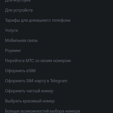
Для ноутбука
МТС
КИОН
Деньги
Строки
Для устройств
МТС
Накопления
Live
Тарифы для домашнего телефона
Откладывайте
Гудок
Услуги
деньги
и получайте
Мой
Мобильная связь
доход 15%
МТС
Акции
Роуминг
Условия
Все
пополнения
приложения
Перейти в МТС со своим номером
Финансы
Скидка
Инвестиции
Оформить eSIM
30%
на связь
Получайте
Оформить SIM-карту в Telegram
доход
онлайн
Тарифы
Оформить чистый номер
Страхование
RED,
РИИЛ
Выбрать красивый номер
Покупка
и МТС Супер
полисов
дешевле
онлайн
при оплате
Больше возможностей выбора номера