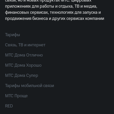
связи, но и новых продуктах МТС: цифровых
висы и подписки
Сертификаты
МТС
приложениях для работы и отдыха, ТВ и медиа,
безопасности
Premium
финансовых сервисах, технологиях для запуска и
Всё
продвижения бизнеса и других сервисах компании
Подписка
под
на гигабайты
рукой
интернета,
в Мой МТС
фильмы,
Тарифы
музыка
Посмотрите,
и многое
Связь, ТВ и интернет
что
другое
полезного
Семейная
МТС Дома Отлично
есть
группа
в нашем
МТС Дома Хорошо
приложении
Скидка
на тарифы,
МТС Дома Супер
КИОН
общие
подписки
Тарифы мобильной связи
КИОН
и услуги,
Музыка
доступ
МТС Проще
к геолокации
КИОН
Кино,
Строки
RED
музыка,
книги