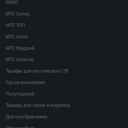
Live
РИИЛ
и не
только
Гудок
МТС Супер
Безопасность
Мой
МТС ТОП
МТС
Финансы
МТС Junior
Все
Детям
приложения
и родителям
МТС Мудрый
Инвестиции
Здоровье
МТС Налегке
и фитнес
Получайте
Тарифы для спутникового ТВ
доход
Приложения
онлайн
от МТС
Год на максимуме
Страхование
Акции
Полугодовой
Покупка
полисов
Приложения
онлайн
Тарифы для часов и модемов
КИОН
Скидка 30%
на связь
Для ноутбука мини
КИОН
Музыка
С картой