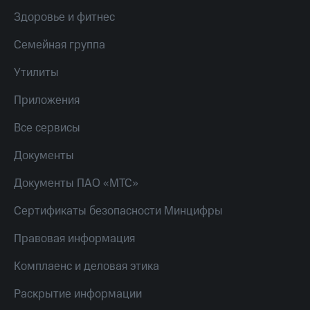
Пополнить
Здоровье и фитнес
номер
другого
Семейная группа
оператора
Утилиты
Оплата
интернета
Приложения
и
ТВ
Все сервисы
Переводы
Документы
с
телефона
Документы ПАО «МТС»
на карту
МТС Pay
Сертификаты безопасности Минцифры
Оплата
Правовая информация
по QR-
коду
Комплаенс и деловая этика
за границей
Раскрытие информации
тернет-магазин