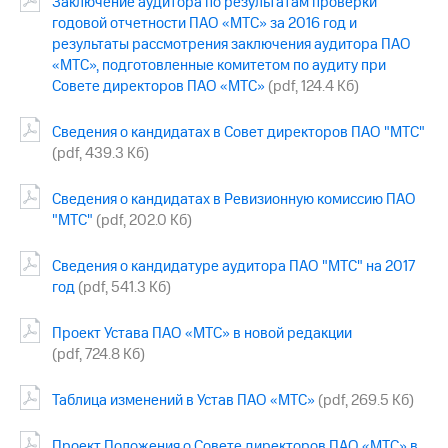
Заключение аудитора по результатам проверки
информации
Информация
годовой отчетности ПАО «МТС» за 2016 год и
акционерам
результаты рассмотрения заключения аудитора ПАО
Документы
«МТС», подготовленные комитетом по аудиту при
ПАО
Совете директоров ПАО «МТС»
(pdf, 124.4 Кб)
"МТС"
Собрания
Сведения о кандидатах в Совет директоров ПАО "МТС"
акционеров
(pdf, 439.3 Кб)
Личный
кабинет
акционера
Сведения о кандидатах в Ревизионную комиссию ПАО
Акционерный
"МТС"
(pdf, 202.0 Кб)
капитал
Контроль
Сведения о кандидатуре аудитора ПАО "МТС" на 2017
и
год
(pdf, 541.3 Кб)
аудит
Рынок
акций
Проект Устава ПАО «МТС» в новой редакции
(pdf, 724.8 Кб)
Описание
Программа
Таблица изменений в Устав ПАО «МТС»
(pdf, 269.5 Кб)
приобретения
Порядок
выкупа
Проект Положения о Совете директоров ПАО «МТС» в