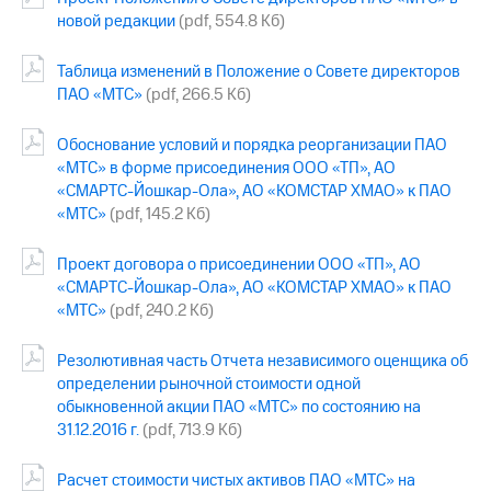
акций
новой редакции
(pdf, 554.8 Кб)
Дивиденды
Рынок
Таблица изменений в Положение о Совете директоров
облигаций
ПАО «МТС»
(pdf, 266.5 Кб)
Описание
Еврооблигации-2023
Обоснование условий и порядка реорганизации ПАО
Уведомление
«МТС» в форме присоединения ООО «ТП», АО
о
«СМАРТС-Йошкар-Ола», АО «КОМСТАР ХМАО» к ПАО
погашении
«МТС»
(pdf, 145.2 Кб)
именных
облигаций
Другое
Проект договора о присоединении ООО «ТП», АО
«СМАРТС-Йошкар-Ола», АО «КОМСТАР ХМАО» к ПАО
Регистратор
«МТС»
(pdf, 240.2 Кб)
Реквизиты
Контакты
Резолютивная часть Отчета независимого оценщика об
йчивое развитие
определении рыночной стоимости одной
и деловая этика
обыкновенной акции ПАО «МТС» по состоянию на
На главную
31.12.2016 г.
(pdf, 713.9 Кб)
Расчет стоимости чистых активов ПАО «МТС» на