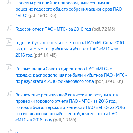
Проекты решений по вопросам, вынесенным на
решение годового общего собрания акционеров ПАО
МТС
о технологиях
"МТС"
(pdf, 194.5 Кб)
Достижения
Годовой отчет ПАО «МТС» за 2016 год
(pdf, 7.2 Мб)
Интервью
Годовая бухгалтерская отчетность ПАО «МТС» за 2016
год, в т.ч. отчет о прибылях и убытках ПАО «МТС» за
Финансовая
отчетность
2016 год
(pdf, 1.4 Мб)
Контакты
Рекомендации Совета директоров ПАО «МТС» о
порядке распределения прибыли и убытков ПАО «МТС»
Пригласить
по результатам 2016 финансового года
(pdf, 379.6 Кб)
спикера
м и акционерам
Заключение ревизионной комиссии по результатам
Корпоративное
проверки годового отчета ПАО «МТС» за 2016 год,
управление
годовой бухгалтерской отчетности ПАО «МТС» за 2016
год и финансово-хозяйственной деятельности ПАО
Корпоративный
«МТС» в 2016 году
(pdf, 1.3 Мб)
секретарь
Раскрытие