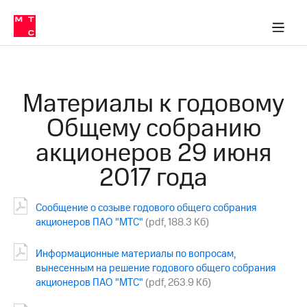
О
сторам и акционерам
Комплаенс и деловая этика
Устойчивое развитие
Медиа-центр
О МТС
О МТС
На главную
компании
О
компании
Стратегия
Стратегия
Карьера
Материалы к годовому
в МТС
Карьера
в МТС
Общему собранию
Пресс-
релизы
История
акционеров 29 июня
компании
МТС
2017 года
о технологиях
Руководство
региона
Сообщение о созыве годового общего собрания
Правовая
акционеров ПАО "МТС"
(pdf, 188.3 Кб)
информация
Контакты
Информационные материалы по вопросам,
вынесенным на решение годового общего собрания
Медиа-центр
акционеров ПАО "МТС"
(pdf, 263.9 Кб)
Пресс-
релизы