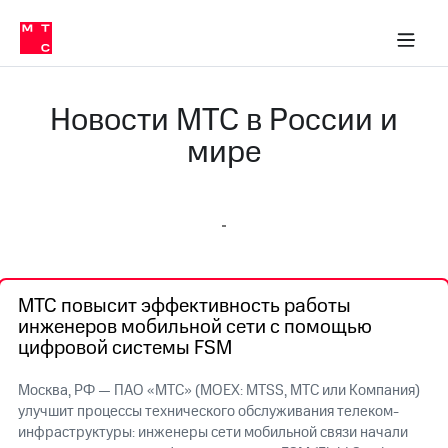
О
сторам и акционерам
Комплаенс и деловая этика
Устойчивое развитие
Медиа-центр
О МТС
О МТС
На главную
компании
О
компании
Стратегия
Стратегия
Новости МТС в России и
Карьера
в МТС
Карьера
мире
в МТС
Пресс-
релизы
История
компании
МТС
о технологиях
Руководство
региона
МТС повысит эффективность работы
Правовая
инженеров мобильной сети с помощью
информация
цифровой системы FSM
Контакты
Москва, РФ — ПАО «МТС» (MOEX: MTSS, МТС или Компания)
Медиа-центр
улучшит процессы технического обслуживания телеком-
Пресс-
инфраструктуры: инженеры сети мобильной связи начали
релизы