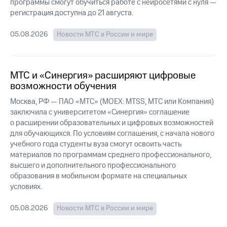
информации
программы смогут обучиться работе с нейросетями с нуля —
Информация
регистрация доступна до 21 августа
.
акционерам
Документы
05.08.2026
Новости МТС в России и мире
ПАО
"МТС"
Собрания
акционеров
МТС и «Синергия» расширяют цифровые
Личный
возможности обучения
кабинет
акционера
Москва, РФ — ПАО «МТС» (MOEX: MTSS, МТС или Компания)
Акционерный
заключила с университетом «Синергия» соглашение
капитал
о расширении образовательных и цифровых возможностей
Контроль
для обучающихся. По условиям соглашения, с начала нового
и
учебного года студенты вуза смогут освоить часть
аудит
материалов по программам среднего профессионального,
Рынок
акций
высшего и дополнительного профессионального
образования в мобильном формате на специальных
Описание
условиях.
Программа
приобретения
05.08.2026
Новости МТС в России и мире
Порядок
выкупа