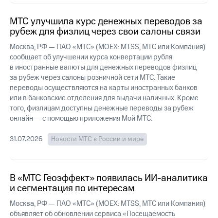
акций
Дивиденды
МТС улучшила курс денежных переводов за
Рынок
рубеж для физлиц через свои салоны связи
облигаций
Москва, РФ — ПАО «МТС» (MOEX: MTSS, МТС или Компания)
Описание
сообщает об улучшении курса конвертации рубля
Еврооблигации-2023
в иностранные валюты для денежных переводов физлиц
Уведомление
за рубеж через салоны розничной сети МТС. Такие
о
переводы осуществляются на карты иностранных банков
погашении
или в банковские отделения для выдачи наличных. Кроме
именных
облигаций
того, физлицам доступны денежные переводы за рубеж
Другое
онлайн — с помощью приложения Мой МТС.
Регистратор
31.07.2026
Новости МТС в России и мире
Реквизиты
Контакты
йчивое развитие
и деловая этика
В «МТС Геоэффект» появилась ИИ-аналитика
На главную
и сегментация по интересам
Москва, РФ — ПАО «МТС» (MOEX: MTSS, МТС или Компания)
объявляет об обновлении сервиса «Посещаемость