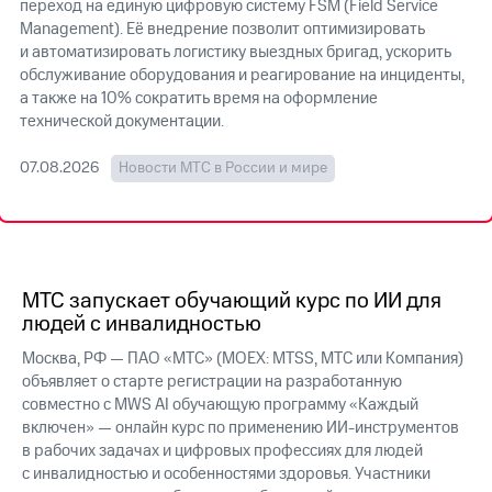
переход на единую цифровую систему FSM (Field Service
Management). Её внедрение позволит оптимизировать
МТС
и автоматизировать логистику выездных бригад, ускорить
о технологиях
обслуживание оборудования и реагирование на инциденты,
а также на 10% сократить время на оформление
Достижения
технической документации.
Интервью
07.08.2026
Новости МТС в России и мире
Финансовая
отчетность
Контакты
Пригласить
МТС запускает обучающий курс по ИИ для
спикера
людей с инвалидностью
м и акционерам
Москва, РФ — ПАО «МТС» (MOEX: MTSS, МТС или Компания)
Корпоративное
объявляет о старте регистрации на разработанную
управление
совместно с MWS AI обучающую программу «Каждый
включен» — онлайн курс по применению ИИ-инструментов
Корпоративный
в рабочих задачах и цифровых профессиях для людей
секретарь
с инвалидностью и особенностями здоровья. Участники
Раскрытие