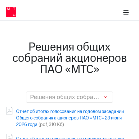
О
сторам и акционерам
Комплаенс и деловая этика
Устойчивое развитие
Медиа-центр
О МТС
О МТС
На главную
компании
О
компании
Стратегия
Стратегия
Карьера
Решения общих
в МТС
Карьера
в МТС
собраний акционеров
Пресс-
релизы
История
ПАО «МТС»
компании
МТС
о технологиях
Руководство
региона
Правовая
Решения общих собраний акционеров ПАО «МТС»
информация
Отчет об итогах голосования на годовом заседании
Контакты
Общего собрания акционеров ПАО «МТС» 23 июня
2026 года
(pdf, 310 Кб)
Медиа-центр
Пресс-
релизы
Отчет об итогах голосования на годовом заседании