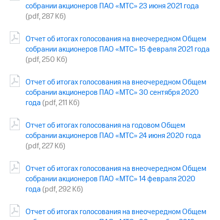
информации
собрании акционеров ПАО «МТС» 23 июня 2021 года
Информация
(pdf, 287 Кб)
акционерам
Документы
Отчет об итогах голосования на внеочередном Общем
ПАО
"МТС"
собрании акционеров ПАО «МТС» 15 февраля 2021 года
Собрания
(pdf, 250 Кб)
акционеров
Личный
Отчет об итогах голосования на внеочередном Общем
кабинет
собрании акционеров ПАО «МТС» 30 сентября 2020
акционера
года
(pdf, 211 Кб)
Акционерный
капитал
Контроль
Отчет об итогах голосования на годовом Общем
и
собрании акционеров ПАО «МТС» 24 июня 2020 года
аудит
(pdf, 227 Кб)
Рынок
акций
Отчет об итогах голосования на внеочередном Общем
собрании акционеров ПАО «МТС» 14 февраля 2020
Описание
Программа
года
(pdf, 292 Кб)
приобретения
Порядок
Отчет об итогах голосования на внеочередном Общем
выкупа