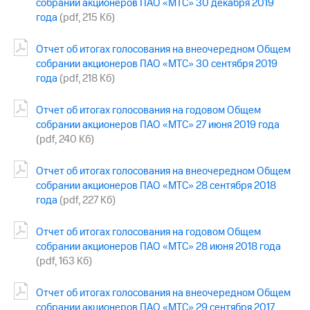
собрании акционеров ПАО «МТС» 30 декабря 2019
акций
года
(pdf, 215 Кб)
Дивиденды
Рынок
облигаций
Отчет об итогах голосования на внеочередном Общем
собрании акционеров ПАО «МТС» 30 сентября 2019
Описание
года
(pdf, 218 Кб)
Еврооблигации-2023
Уведомление
Отчет об итогах голосования на годовом Общем
о
собрании акционеров ПАО «МТС» 27 июня 2019 года
погашении
(pdf, 240 Кб)
именных
облигаций
Другое
Отчет об итогах голосования на внеочередном Общем
собрании акционеров ПАО «МТС» 28 сентября 2018
Регистратор
года
(pdf, 227 Кб)
Реквизиты
Контакты
Отчет об итогах голосования на годовом Общем
йчивое развитие
собрании акционеров ПАО «МТС» 28 июня 2018 года
и деловая этика
На главную
(pdf, 163 Кб)
Отчет об итогах голосования на внеочередном Общем
собрании акционеров ПАО «МТС» 29 сентября 2017