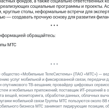
частных фондов, а также социально ответственных к
 реализующих социальные программы и проекты. А
, круглые столы, неформальные встречи для экспер
лью ― создавать прочную основу для развития филан
* * *
информацией обращайтесь:
ппы МТС
* * *
е общество «Мобильные ТелеСистемы» (ПАО «МТС») — ве
ению услуг мобильной и фиксированной связи, передачи д
 и спутникового ТВ-вещания; провайдер цифровых сервис
истем и мобильных приложений; поставщик ИТ-решений в 
а вещей, мониторинга, обработки данных, облачных вычи
лугами мобильной связи Группы МТС пользуются около 88 
обильного бизнеса МТС занимает лидирующие позиции, 