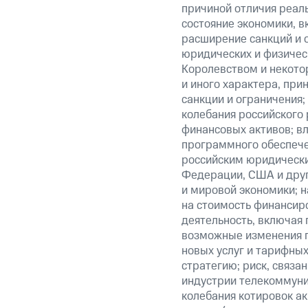
причиной отличия реаль
состояние экономики, в
расширение санкций и 
юридических и физиче
Королевством и некото
и иного характера, при
санкции и ограничения;
колебания российского 
финансовых активов; вл
программного обеспечен
российским юридически
Федерации, США и друг
и мировой экономики; 
на стоимость финансиро
деятельность, включая
возможные изменения п
новых услуг и тарифных
стратегию; риск, связ
индустрии телекоммуник
колебания котировок ак