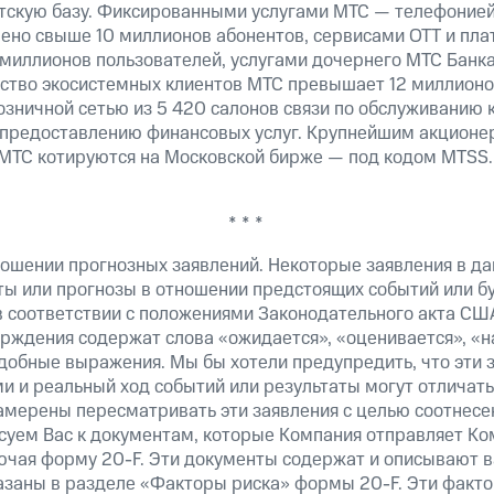
скую базу. Фиксированными услугами МТС — телефонией,
ено свыше 10 миллионов абонентов, сервисами OTT и пла
 миллионов пользователей, услугами дочернего МТС Банк
ество экосистемных клиентов МТС превышает 12 миллионо
озничной сетью из 5 420 салонов связи по обслуживанию 
 предоставлению финансовых услуг. Крупнейшим акционе
МТС котируются на Московской бирже — под кодом MTSS.
* * *
ошении прогнозных заявлений. Некоторые заявления в д
ты или прогнозы в отношении предстоящих событий или 
в соответствии с положениями Законодательного акта СШ
верждения содержат слова «ожидается», «оценивается», «н
добные выражения. Мы бы хотели предупредить, что эти 
 и реальный ход событий или результаты могут отличатьс
амерены пересматривать эти заявления с целью соотнесе
суем Вас к документам, которые Компания отправляет К
ючая форму 20-F. Эти документы содержат и описывают 
казаны в разделе «Факторы риска» формы 20-F. Эти факто