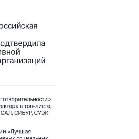
оссийская
подтвердила
ивной
организаций
аготворительности»
ктора в топ-листе,
УСАЛ, СИБУР, СУЭК,
ции «Лучшая
тивных социальных