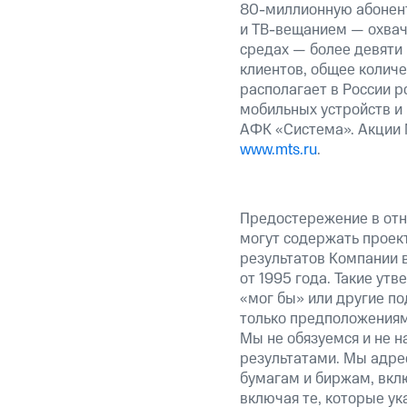
80-миллионную абонент
и ТВ-вещанием — охвач
средах — более девяти
клиентов, общее колич
располагает в России р
мобильных устройств и
АФК «Система». Акции 
www.mts.ru
.
Предостережение в отн
могут содержать проек
результатов Компании 
от 1995 года. Такие ут
«мог бы» или другие по
только предположениями
Мы не обязуемся и не н
результатами. Мы адре
бумагам и биржам, вкл
включая те, которые у