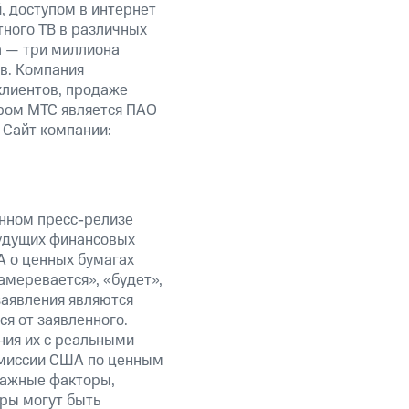
 доступом в интернет
тного ТВ в различных
а — три миллиона
в. Компания
клиентов, продаже
ром МТС является ПАО
 Сайт компании:
анном пресс-релизе
будущих финансовых
А о ценных бумагах
амеревается», «будет»,
заявления являются
я от заявленного.
ния их с реальными
омиссии США по ценным
важные факторы,
ры могут быть