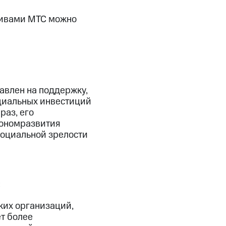
тивами МТС можно
влен на поддержку,
циальных инвестиций
раз, его
ономразвития
 социальной зрелости
:
их организаций,
т более