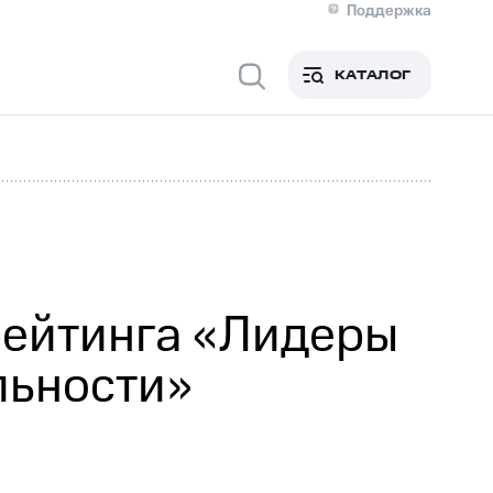
Поддержка
О МТС
я информация
Контакты
КАТАЛОГ
Медиа-центр
кты
Пригласить спикера
Инвесторам и акционерам
ция акционерам
Документы
роль и аудит
Рынок акций
й
Описание
р
Реквизиты
Контакты
Устойчивое развитие
Комплаенс и деловая этика
На главную
рейтинга «Лидеры
льности»