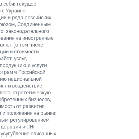
в себя: текущее
 в Украине;
ии и ряда российских
союзом, Соединенным
о, законодательного
ования на иностранные
алют (в том числе
кции и стоимости
бот, услуг,
 продукцию и услуги
ограмм Российской
нию национальной
нг и воздействие
вого; стратегическую
обретенных бизнесов;
мость от развития
 и положения на рынке;
нным регулированием
едерации и СНГ;
 усугубление описанных