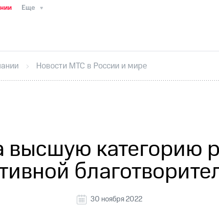
ании
Еще
ТС
Пресс-релизы
МТС о технологиях
ТС
История компании
Руководство региона
Правова
стижения
Интервью
Финансовая отчетность
Конта
пании
Новости МТС в России и мире
тивный секретарь
Раскрытие информации
Информа
ный кабинет акционера
Акционерный капитал
Конт
Порядок выкупа акций
Дивиденды
Рынок облигаци
 погашении именных облигаций
Другое
Регистрато
 высшую категорию 
тивной благотворите
30 ноября 2022