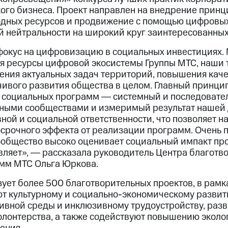
ого бизнеса. Проект направлен на внедрение прин
дных ресурсов и продвижение с помощью цифровых
й нейтральности на широкий круг заинтересованных
окус на цифровизацию в социальных инвестициях. 
я ресурсы цифровой экосистемы Группы МТС, наши 
ения актуальных задач территорий, повышения кач
йчивого развития общества в целом. Главный принци
 социальных программ ― системный и последовате
ьными сообществами и измеримый результат нашей 
ной и социальной ответственности, что позволяет н
срочного эффекта от реализации программ. Очень п
общество высоко оценивает социальный импакт про
вляет», ― рассказала руководитель Центра благотв
мм МТС Ольга Юркова.
ует более 500 благотворительных проектов, в рам
т культурному и социально-экономическому развит
вной среды и инклюзивному трудоустройству, раз
олонтерства, а также содействуют повышению эколо