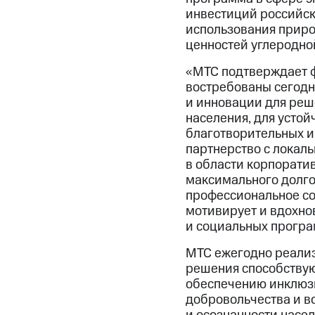
инвестиций российск
использования приро
ценностей углеродно
«МТС подтверждает ф
востребованы сегодн
и инновации для реш
населения, для усто
благотворительных и
партнерство с локал
в области корпоратив
максимального долго
профессиональное со
мотивирует и вдохно
и социальных програ
МТС ежегодно реализ
решения способствую
обеспечению инклюзи
добровольчества и в