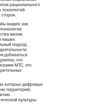
ципов рационального
 технологий
 сторон.
Мы видим, как
технологии
ества жизни
п наших
льный подход,
деятельности
ам добиваться
риятно, что
грамм МТС, это
орительных
ках которых цифровые
ию территорий,
витию
гической культуры