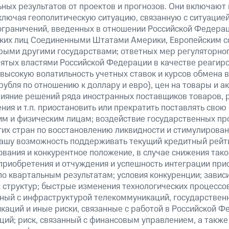
ных результатов от проектов и прогнозов. Они включают 
ключая геополитическую ситуацию, связанную с ситуацией
ограничений, введенных в отношении Российской Федерац
ских лиц Соединенными Штатами Америки, Европейским 
рыми другими государствами; ответных мер регуляторног
нятых властями Российской Федерации в качестве реагир
 высокую волатильность учетных ставок и курсов обмена в
рубля по отношению к доллару и евро), цен на товары и а
ияние решений ряда иностранных поставщиков товаров, ра
ия и т.п. приостановить или прекратить поставлять свою
м и физическим лицам; воздействие государственных пр
их стран по восстановлению ликвидности и стимулирова
нашу возможность поддерживать текущий кредитный рейти
вания и конкурентное положение, в случае снижения тако
 приобретения и отчуждения и успешность интеграции при
о квартальным результатам; условия конкуренции; зависи
 структур; быстрые изменения технологических процессов
анный с инфраструктурой телекоммуникаций, государстве
аций и иные риски, связанные с работой в Российской Ф
ций; риск, связанный с финансовым управлением, а также