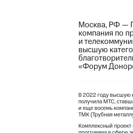
Москва, РФ — 
компания по п
и телекоммуни
высшую катего
благотворител
«Форум Донор
В 2022 году высшую 
получила МТС, ставш
и еще восемь компан
ТМК (Трубная металл
Комплексный проект 
программа в сфере э