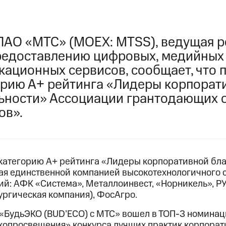
ПАО «МТС» (MOEX: MTSS), ведущая р
редоставлению цифровых, медийных
кационных сервисов, сообщает, что 
рию А+ рейтинга «Лидеры корпорат
ьности» Ассоциации грантодающих 
ов».
категорию А+ рейтинга «Лидеры корпоративной бл
ая единственной компанией высокотехнологичного се
ий: АФК «Система», Металлоинвест, «Норникель», Р
ургическая компания), ФосАгро.
«БудьЭКО (BUD’ECO) с МТС» вошел в ТОП-3 номина
копросвещения» конкурса лучших практик корпора