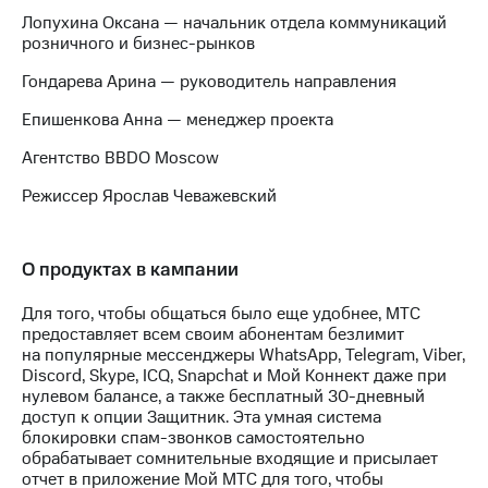
акций
Лопухина Оксана — начальник отдела коммуникаций
Дивиденды
розничного и бизнес-рынков
Рынок
облигаций
Гондарева Арина — руководитель направления
Описание
Епишенкова Анна — менеджер проекта
Еврооблигации-2023
Уведомление
Агентство BBDO Moscow
о
Режиссер Ярослав Чеважевский
погашении
именных
облигаций
Другое
О продуктах в кампании
Регистратор
Для того, чтобы общаться было еще удобнее, МТС
Реквизиты
предоставляет всем своим абонентам безлимит
Контакты
на популярные мессенджеры WhatsApp, Telegram, Viber,
йчивое развитие
Discord, Skype, ICQ, Snapchat и Мой Коннект даже при
и деловая этика
нулевом балансе, а также бесплатный 30-дневный
На главную
доступ к опции Защитник. Эта умная система
блокировки спам-звонков самостоятельно
обрабатывает сомнительные входящие и присылает
отчет в приложение Мой МТС для того, чтобы