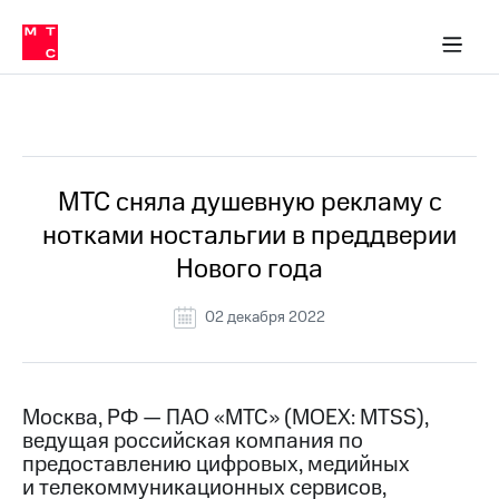
О
сторам и акционерам
Комплаенс и деловая этика
Устойчивое развитие
Медиа-центр
О МТС
О МТС
На главную
компании
О
компании
Стратегия
Стратегия
Все Новости
Карьера
в МТС
Карьера
в МТС
Пресс-
МТС сняла душевную рекламу с
релизы
История
нотками ностальгии в преддверии
компании
МТС
Нового года
о технологиях
Руководство
региона
02 декабря 2022
Правовая
информация
Контакты
Москва, РФ — ПАО «МТС» (MOEX: MTSS),
ведущая российская компания по
Медиа-центр
предоставлению цифровых, медийных
Пресс-
и телекоммуникационных сервисов,
релизы