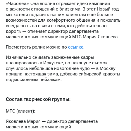
информации
«Чародеи». Она вполне отражает идею кампании
Информация
о важности отношений с близкими. В этот Новый год
акционерам
мы хотели подарить нашим клиентам ещё больше
Документы
возможностей для комфортного общения и пожелать
ПАО
всегда быть на связи с теми, кто действительно
"МТС"
дорог», — отмечает директор департамента
Собрания
маркетинговых коммуникаций МТС Мария Яковлева.
акционеров
Личный
Посмотреть ролик можно по
ссылке
.
кабинет
акционера
Изначально снимать заснеженные кадры
Акционерный
планировалось в Иркутске, но накануне съемок
капитал
случилось небольшое новогоднее чудо — в Москву
Контроль
пришла настоящая зима, добавив сибирской красоты
и
подмосковным пейзажам.
аудит
Рынок
акций
Состав творческой группы:
Описание
МТС (клиент):
Программа
приобретения
Яковлева Мария — директор департамента
Порядок
маркетинговых коммуникаций
выкупа