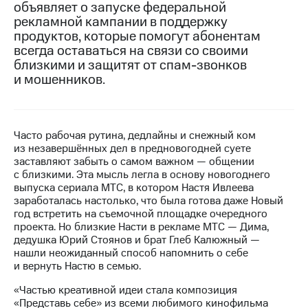
объявляет о запуске федеральной
рекламной кампании в поддержку
МТС
продуктов, которые помогут абонентам
о технологиях
всегда оставаться на связи со своими
Достижения
близкими и защитят от спам-звонков
и мошенников.
Интервью
Финансовая
отчетность
Часто рабочая рутина, дедлайны и снежный ком
из незавершённых дел в предновогодней суете
Контакты
заставляют забыть о самом важном — общении
с близкими. Эта мысль легла в основу новогоднего
Пригласить
выпуска сериала МТС, в котором Настя Ивлеева
спикера
заработалась настолько, что была готова даже Новый
год встретить на съемочной площадке очередного
м и акционерам
проекта. Но близкие Насти в рекламе МТС — Дима,
Корпоративное
дедушка Юрий Стоянов и брат Глеб Калюжный —
управление
нашли неожиданный способ напомнить о себе
и вернуть Настю в семью.
Корпоративный
секретарь
«Частью креативной идеи стала композиция
Раскрытие
«Представь себе» из всеми любимого кинофильма