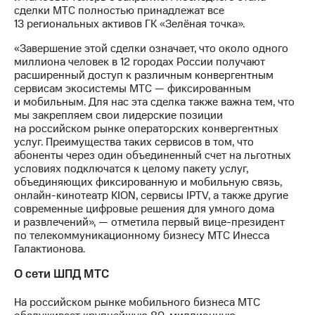
информации
сделки МТС полностью принадлежат все
Информация
13 региональных активов ГК «Зелёная точка».
акционерам
Документы
«Завершение этой сделки означает, что около одного
ПАО
миллиона человек в 12 городах России получают
"МТС"
расширенный доступ к различным конвергентным
Собрания
сервисам экосистемы МТС — фиксированным
акционеров
и мобильным. Для нас эта сделка также важна тем, что
Личный
мы закрепляем свои лидерские позиции
кабинет
на российском рынке операторских конвергентных
акционера
услуг. Преимущества таких сервисов в том, что
Акционерный
абоненты через один объединенный счет на льготных
капитал
условиях подключатся к целому пакету услуг,
Контроль
объединяющих фиксированную и мобильную связь,
и
онлайн-кинотеатр KION, сервисы IPTV, а также другие
аудит
современные цифровые решения для умного дома
Рынок
и развлечений», — отметила первый вице-президент
акций
по телекоммуникационному бизнесу МТС Инесса
Галактионова.
Описание
Программа
О сети ШПД МТС
приобретения
Порядок
На российском рынке мобильного бизнеса МТС
выкупа