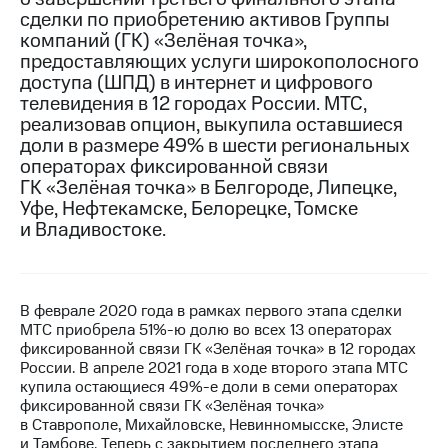
сделки по приобретению активов Группы
МТС
компаний (ГК) «Зелёная точка»,
о технологиях
предоставляющих услуги широкополосного
доступа (ШПД) в интернет и цифрового
Достижения
телевидения в 12 городах России. МТС,
реализовав опцион, выкупила оставшиеся
Интервью
доли в размере 49% в шести региональных
операторах фиксированной связи
Финансовая
отчетность
ГК «Зелёная точка» в Белгороде, Липецке,
Уфе, Нефтекамске, Белорецке, Томске
Контакты
и Владивостоке.
Пригласить
спикера
В феврале 2020 года в рамках первого этапа сделки
м и акционерам
МТС приобрела 51%-ю долю во всех 13 операторах
Корпоративное
фиксированной связи ГК «Зелёная точка» в 12 городах
управление
России. В апреле 2021 года в ходе второго этапа МТС
купила остающиеся 49%-е доли в семи операторах
Корпоративный
фиксированной связи ГК «Зелёная точка»
секретарь
в Ставрополе, Михайловске, Невинномысске, Элисте
Раскрытие
и Тамбове. Теперь с закрытием последнего этапа