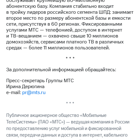
обслуживает крупнейшую 80-миллионную
акций
абонентскую базу. Компания стабильно входит
Дивиденды
в тройку лидеров российского сегмента ШПД: занимает
Рынок
второе место по размеру абонентской базы и емкости
облигаций
сети, присутствуя в 60 регионах. Фиксированными
услугами МТС — телефонией, доступом в интернет
Описание
и ТВ-вещанием — охвачено свыше 10 миллионов
Еврооблигации-2023
домохозяйств, сервисами платного ТВ в различных
Уведомление
средах — более 11 миллионов пользователей.
о
погашении
* * *
именных
облигаций
За дополнительной информацией обращайтесь:
Другое
Пресс-секретарь Группы МТС
Ирина Дерюгина
Регистратор
e-mail:
pr@mts.ru
Реквизиты
Контакты
* * *
йчивое развитие
и деловая этика
Публичное акционерное общество «Мобильные
На главную
ТелеСистемы» (ПАО «МТС») — ведущая компания в России
по предоставлению услуг мобильной и фиксированной
связи, передачи данных и доступа в интернет, кабельного