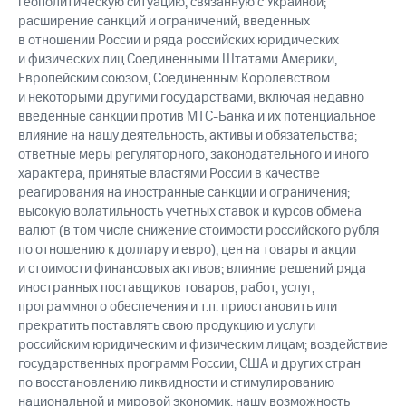
геополитическую ситуацию, связанную с Украиной;
расширение санкций и ограничений, введенных
в отношении России и ряда российских юридических
и физических лиц Соединенными Штатами Америки,
Европейским союзом, Соединенным Королевством
и некоторыми другими государствами, включая недавно
введенные санкции против МТС-Банка и их потенциальное
влияние на нашу деятельность, активы и обязательства;
ответные меры регуляторного, законодательного и иного
характера, принятые властями России в качестве
реагирования на иностранные санкции и ограничения;
высокую волатильность учетных ставок и курсов обмена
валют (в том числе снижение стоимости российского рубля
по отношению к доллару и евро), цен на товары и акции
и стоимости финансовых активов; влияние решений ряда
иностранных поставщиков товаров, работ, услуг,
программного обеспечения и т.п. приостановить или
прекратить поставлять свою продукцию и услуги
российским юридическим и физическим лицам; воздействие
государственных программ России, США и других стран
по восстановлению ликвидности и стимулированию
национальной и мировой экономик; нашу возможность