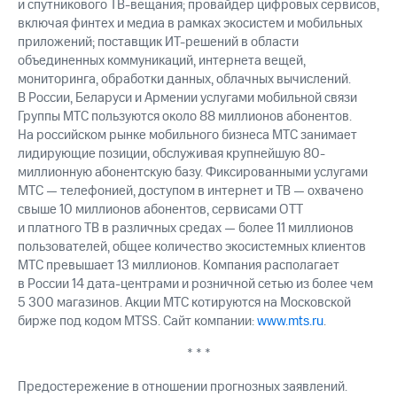
и спутникового ТВ-вещания; провайдер цифровых сервисов,
включая финтех и медиа в рамках экосистем и мобильных
приложений; поставщик ИТ-решений в области
объединенных коммуникаций, интернета вещей,
мониторинга, обработки данных, облачных вычислений.
В России, Беларуси и Армении услугами мобильной связи
Группы МТС пользуются около 88 миллионов абонентов.
На российском рынке мобильного бизнеса МТС занимает
лидирующие позиции, обслуживая крупнейшую 80-
миллионную абонентскую базу. Фиксированными услугами
МТС — телефонией, доступом в интернет и ТВ — охвачено
свыше 10 миллионов абонентов, сервисами OTT
и платного ТВ в различных средах — более 11 миллионов
пользователей, общее количество экосистемных клиентов
МТС превышает 13 миллионов. Компания располагает
в России 14 дата-центрами и розничной сетью из более чем
5 300 магазинов. Акции МТС котируются на Московской
бирже под кодом MTSS. Сайт компании:
www.mts.ru
.
* * *
Предостережение в отношении прогнозных заявлений.