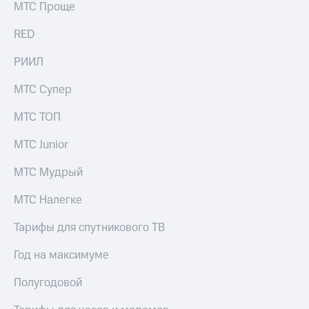
МТС Проще
RED
РИИЛ
МТС Супер
МТС ТОП
МТС Junior
МТС Мудрый
МТС Налегке
Тарифы для спутникового ТВ
Год на максимуме
Полугодовой