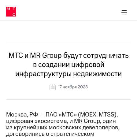
О
сторам и акционерам
Комплаенс и деловая этика
Устойчивое развитие
Медиа-центр
О МТС
О МТС
На главную
компании
О
компании
Стратегия
Стратегия
Все Новости
Карьера
в МТС
Карьера
в МТС
Пресс-
МТС и MR Group будут сотрудничать
релизы
История
в создании цифровой
компании
МТС
инфраструктуры недвижимости
о технологиях
Руководство
региона
17 ноября 2023
Правовая
информация
Контакты
Москва, РФ — ПАО «МТС» (MOEX: MTSS),
цифровая экосистема, и MR Group, один
Медиа-центр
из крупнейших московских девелоперов,
Пресс-
договорились о стратегическом
релизы