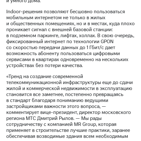
и умного дома.
информации
Информация
Indoor-решения позволяют бесшовно пользоваться
акционерам
мобильным интернетом не только в жилых
Документы
и общественных помещениях, но и в местах, куда плохо
ПАО
проникает сигнал с внешней базовой станции:
"МТС"
в подземном паркинге, лифтах, холлах. В свою очередь,
Собрания
фиксированный интернет по технологии GPON
акционеров
со скоростью передачи данных до 1 Гбит/c дает
Личный
возможность абоненту пользоваться цифровыми
кабинет
сервисами в квартирах одновременно на нескольких
акционера
устройствах без потери качества.
Акционерный
капитал
«Тренд на создание современной
Контроль
телекоммуникационной инфраструктуры еще до сдачи
и
жилой и коммерческой недвижимости в эксплуатацию
аудит
становится все заметнее, постепенно превращаясь
Рынок
в стандарт благодаря пониманию ведущими
акций
застройщиками важности этого вопроса, —
комментирует вице-президент, директор московского
Описание
региона МТС Дмитрий Рылов. — Мы рады
Программа
сотрудничеству с компанией MR Group, которая
приобретения
применяет в строительстве лучшие практики, заранее
Порядок
обеспечивая возводимые здания всем необходимым
выкупа