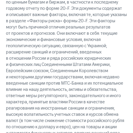
по ценным бумагам и биржам, в частности к последнему
годовому отчету по форме 20-F. Эти документы содержат
и описывают важные факторы, включая те, которые указаны
в разделе «Факторы риска» формы 20-F. Эти факторы
могут быть причиной отличия реальных результатов
от проектов и прогнозов. Они включают в себя: текущие
экономические и финансовые условия, включая
геополитическую ситуацию, связанную с Украиной;
расширение санкций и ограничений, введенных
в отношении России и ряда российских юридических
и физических лиц Соединенными Штатами Америки,
Европейским союзом, Соединенным Королевством
и некоторыми другими государствами, включая недавно
введенные санкции против МТС-Банка и их потенциальное
влияние на нашу деятельность, активы и обязательства;
ответные меры регуляторного, законодательного и иного
характера, принятые властями России в качестве
реагирования на иностранные санкции и ограничения;
высокую волатильность учетных ставок и курсов обмена
валют (в том числе снижение стоимости российского рубля
по отношению к доллару и евро), цен на товары и акции