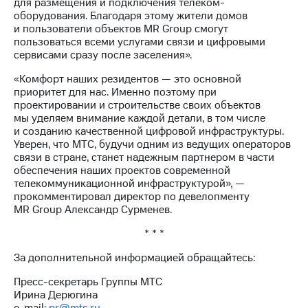
для размещения и подключения телеком-
акций
оборудования. Благодаря этому жители домов
Дивиденды
и пользователи объектов MR Group смогут
Рынок
пользоваться всеми услугами связи и цифровыми
облигаций
сервисами сразу после заселения».
Описание
«Комфорт наших резидентов — это основной
Еврооблигации-2023
приоритет для нас. Именно поэтому при
Уведомление
проектировании и строительстве своих объектов
о
мы уделяем внимание каждой детали, в том числе
погашении
и созданию качественной цифровой инфраструктуры.
именных
Уверен, что МТС, будучи одним из ведущих операторов
облигаций
связи в стране, станет надежным партнером в части
Другое
обеспечения наших проектов современной
телекоммуникационной инфраструктурой», —
Регистратор
прокомментировал директор по девелопменту
Реквизиты
MR Group Александр Сурменев.
Контакты
йчивое развитие
* * *
и деловая этика
За дополнительной информацией обращайтесь:
На главную
Пресс-секретарь Группы МТС
Ирина Дерюгина