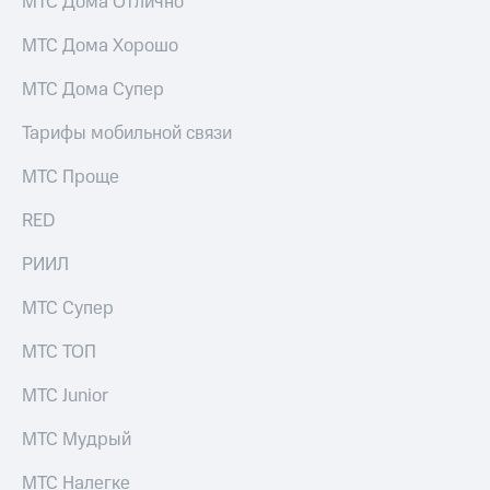
МТС Дома Отлично
МТС Дома Хорошо
МТС Дома Супер
Тарифы мобильной связи
МТС Проще
RED
РИИЛ
МТС Супер
МТС ТОП
МТС Junior
МТС Мудрый
МТС Налегке