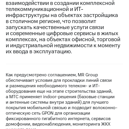
взаимодействии в создании комплексной
телекоммуникационной и ИТ-
МТС
инфраструктуры на объектах застройщика
о технологиях
в столичном регионе, что позволит
Достижения
запускать качественные услуги связи
и современные цифровые сервисы в жилых
Интервью
комплексах, на объектах офисной, торговой
и индустриальной недвижимости к моменту
Финансовая
их ввода в эксплуатацию.
отчетность
Контакты
Как предусмотрено соглашением, MR Group
Пригласить
обеспечивает условия для прокладки линий связи
спикера
и размещения необходимого телеком- и ИТ-
оборудования еще на этапе строительства зданий,
м и акционерам
а МТС применяет indoor-решения (базовые станции
Корпоративное
и антенные системы внутри зданий) для лучшего
управление
покрытия мобильной связью и подводит волоконно-
оптическую сеть GPON для организации
Корпоративный
фиксированного гигабитного интернета, сервисов
секретарь
домофонии, видеонаблюдения, мониторинга ЖКХ
Раскрытие