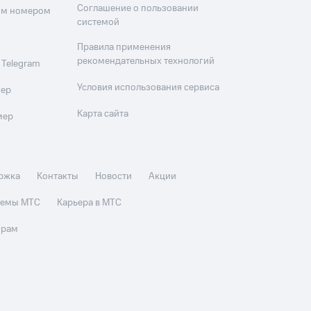
Соглашение о пользовании
оим номером
системой
Правила применения
рекомендательных технологий
 Telegram
Условия использования сервиса
мер
Карта сайта
мер
ржка
Контакты
Новости
Акции
стемы МТС
Карьера в МТС
орам