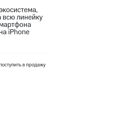
экосистема,
а всю линейку
смартфона
на iPhone
поступить в продажу