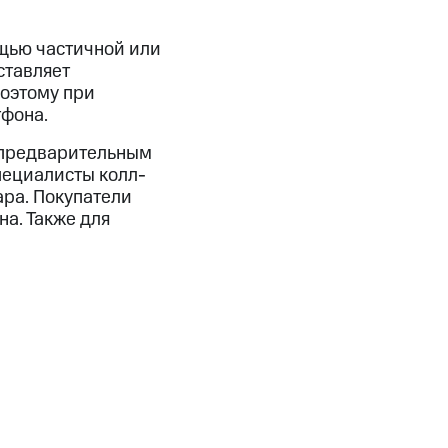
щью частичной или
ставляет
поэтому при
тфона.
 предварительным
пециалисты колл-
ара. Покупатели
на. Также для