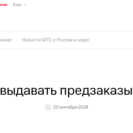
ании
Еще
ТС
Пресс-релизы
МТС о технологиях
ТС
История компании
Руководство региона
Правова
стижения
Интервью
Финансовая отчетность
Конта
пании
Новости МТС в России и мире
тивный секретарь
Раскрытие информации
Информа
ный кабинет акционера
Акционерный капитал
Конт
Порядок выкупа акций
Дивиденды
Рынок облигаци
 погашении именных облигаций
Другое
Регистрато
выдавать предзаказы 
23 сентября 2024