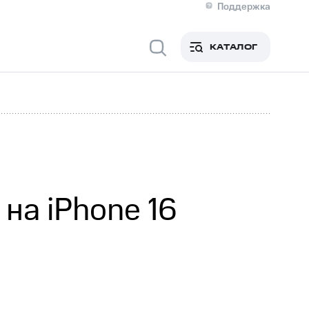
Поддержка
О МТС
я информация
Контакты
КАТАЛОГ
Медиа-центр
кты
Пригласить спикера
Инвесторам и акционерам
ция акционерам
Документы
роль и аудит
Рынок акций
й
Описание
р
Реквизиты
Контакты
Устойчивое развитие
Комплаенс и деловая этика
На главную
на iPhone 16