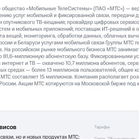
е общество «Мобильные ТелеСистемы» (ПАО «МТС») — ве
ению услуг мобильной и фиксированной связи, передачи д
 и спутникового ТВ-вещания; провайдер цифровых сервис
истем и мобильных приложений; поставщик ИТ-решений в 
та вещей, мониторинга, обработки данных, облачных выч
оссии и Беларуси услугами мобильной связи Группы МТС п
в. На российском рынке мобильного бизнеса МТС занимае
 81,6-миллионную абонентскую базу. Фиксированными у
 интернет и ТВ — охвачено 10,7 миллиона абонентов, сер
ных средах — более 13 миллионов пользователей, общее к
МТС составляет 15 миллионов. Компания располагает роз
 России. Акции МТС котируются на Московской бирже под 
рвисов
Тарифы
 связи, но и новых продуктах МТС: