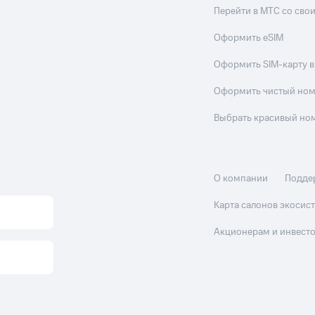
Перейти в МТС со св
Оформить eSIM
Оформить SIM-карту в
Оформить чистый но
Выбрать красивый но
О компании
Подде
Карта салонов экоси
Акционерам и инвест