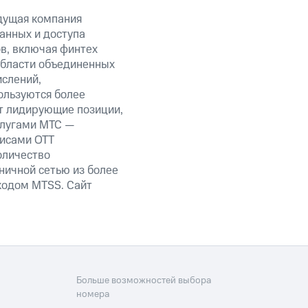
дущая компания
анных и доступа
ов, включая финтех
области объединенных
ислений,
ользуются более
т лидирующие позиции,
слугами МТС —
висами OTT
оличество
ничной сетью из более
кодом MTSS. Сайт
Больше возможностей выбора
номера