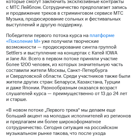
информации
которые смогут заключить эксклюзивные контракты
Информация
с МТС Лейблом. Сотрудничество предполагает запись
акционерам
и продвижение треков в стриминговом сервисе МТС
Документы
Музыка, продюсирование сольных и фестивальных
ПАО
выступлений и другую поддержку.
"МТС"
Победители первого потока курса на
платформе
Собрания
«Поколение М»
уже получили творческие
акционеров
возможности — продюсирование сингла группой
Личный
Settlers и выступление на концертах с Катей IOWA
кабинет
и Jane Air. Всего в первом потоке приняли участие
акционера
более 1200 человек, из которых значительную часть
Акционерный
составили жители Москвы, Санкт-Петербурга
капитал
и Свердловской области. Среди участников также были
Контроль
жители других стран: Беларуси, Казахстана, Турции
и
и даже Японии. Разнообразным оказался возраст
аудит
слушателей курса — преимущественно от 13 до 24 лет
Рынок
и старше.
акций
«В новом потоке „Первого трека“ мы делаем еще
Описание
больший акцент на молодых исполнителей из регионов
Программа
и предлагаем им более широкоформатное
приобретения
сотрудничество. Сегодня ситуация на российском
Порядок
музыкальном рынке такова, что после ухода
выкупа