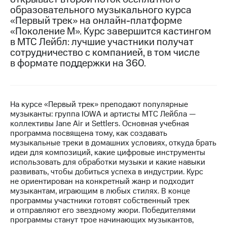
образовательного музыкального курса
МТС
«Первый трек» на онлайн-платформе
о технологиях
«Поколение М». Курс завершится кастингом
в МТС Лейбл: лучшие участники получат
Достижения
сотрудничество с компанией, в том числе
в формате поддержки на 360.
Интервью
Финансовая
отчетность
На курсе «Первый трек» преподают популярные
Контакты
музыканты: группа IOWA и артисты МТС Лейбла —
коллективы Jane Air и Settlers. Основная учебная
Пригласить
программа посвящена тому, как создавать
спикера
музыкальные треки в домашних условиях, откуда брать
идеи для композиций, какие цифровые инструменты
м и акционерам
использовать для обработки музыки и какие навыки
Корпоративное
развивать, чтобы добиться успеха в индустрии. Курс
управление
не ориентирован на конкретный жанр и подходит
музыкантам, играющим в любых стилях. В конце
Корпоративный
программы участники готовят собственный трек
секретарь
и отправляют его звездному жюри. Победителями
Раскрытие
программы станут трое начинающих музыкантов,