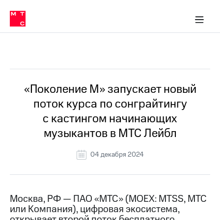
О
сторам и акционерам
Комплаенс и деловая этика
Устойчивое развитие
Медиа-центр
О МТС
О МТС
На главную
компании
О
компании
Стратегия
Стратегия
Все Новости
Карьера
в МТС
Карьера
в МТС
Пресс-
«Поколение М» запускает новый
релизы
История
поток курса по сонграйтингу
компании
МТС
с кастингом начинающих
о технологиях
Руководство
музыкантов в МТС Лейбл
региона
Правовая
04 декабря 2024
информация
Контакты
Москва, РФ — ПАО «МТС» (MOEX: MTSS, МТС
Медиа-центр
или Компания), цифровая экосистема,
Пресс-
релизы
открывает второй поток бесплатного