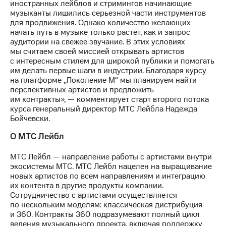
иностранных лейблов и стримингов начинающие
акций
музыканты лишились серьезной части инструментов
Дивиденды
для продвижения. Однако количество желающих
Рынок
начать путь в музыке только растет, как и запрос
облигаций
аудитории на свежее звучание. В этих условиях
мы считаем своей миссией открывать артистов
Описание
с интересным стилем для широкой публики и помогать
Еврооблигации-2023
им делать первые шаги в индустрии. Благодаря курсу
Уведомление
на платформе „Поколение М“ мы планируем найти
о
перспективных артистов и предложить
погашении
им контракты», — комментирует старт второго потока
именных
курса генеральный директор МТС Лейбла Надежда
облигаций
Бойчевски.
Другое
О МТС Лейбл
Регистратор
Реквизиты
МТС Лейбл — направление работы с артистами внутри
Контакты
экосистемы МТС. МТС Лейбл нацелен на выращивание
йчивое развитие
новых артистов по всем направлениям и интеграцию
и деловая этика
их контента в другие продукты компании.
На главную
Сотрудничество с артистами осуществляется
по нескольким моделям: классическая дистрибуция
и 360. Контракты 360 подразумевают полный цикл
ведения музыкального проекта, включая поддержку