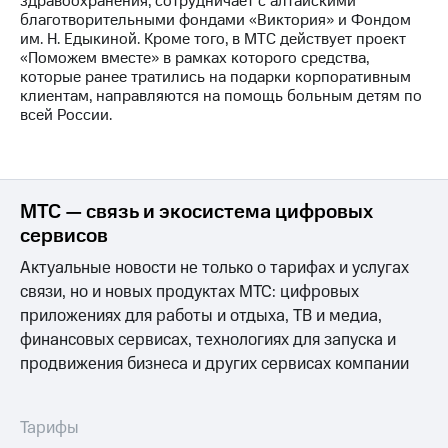
здравоохранения, сотрудничает с алтайскими
информации
благотворительными фондами «Виктория» и Фондом
Информация
им. Н. Едыкиной. Кроме того, в МТС действует проект
акционерам
«Поможем вместе» в рамках которого средства,
Документы
которые ранее тратились на подарки корпоративным
ПАО
клиентам, направляются на помощь больным детям по
"МТС"
всей России.
Собрания
акционеров
Личный
кабинет
акционера
МТС — связь и экосистема цифровых
Акционерный
капитал
сервисов
Контроль
Актуальные новости не только о тарифах и услугах
и
аудит
связи, но и новых продуктах МТС: цифровых
Рынок
приложениях для работы и отдыха, ТВ и медиа,
акций
финансовых сервисах, технологиях для запуска и
продвижения бизнеса и других сервисах компании
Описание
Программа
приобретения
Порядок
Тарифы
выкупа