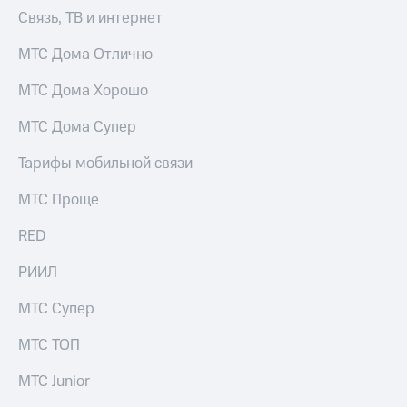
акций
Связь, ТВ и интернет
Дивиденды
Рынок
МТС Дома Отлично
облигаций
МТС Дома Хорошо
Описание
Еврооблигации-2023
МТС Дома Супер
Уведомление
о
Тарифы мобильной связи
погашении
именных
МТС Проще
облигаций
Другое
RED
Регистратор
Реквизиты
РИИЛ
Контакты
йчивое развитие
МТС Супер
и деловая этика
На главную
МТС ТОП
МТС Junior