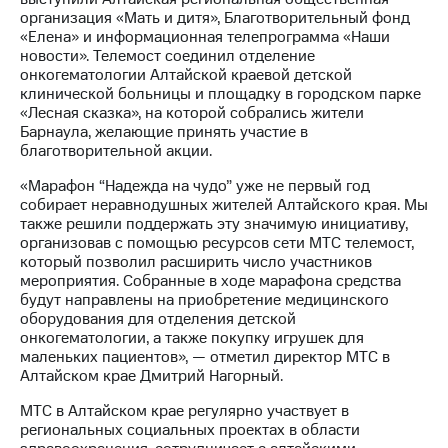
организация «Мать и дитя», Благотворительный фонд
МТС
«Елена» и информационная телепрограмма «Наши
о технологиях
новости». Телемост соединил отделение
онкогематологии Алтайской краевой детской
Достижения
клинической больницы и площадку в городском парке
«Лесная сказка», на которой собрались жители
Интервью
Барнаула, желающие принять участие в
благотворительной акции.
Финансовая
отчетность
«Марафон “Надежда на чудо” уже не первый год
собирает неравнодушных жителей Алтайского края. Мы
Контакты
также решили поддержать эту значимую инициативу,
организовав с помощью ресурсов сети МТС телемост,
Пригласить
который позволил расширить число участников
спикера
мероприятия. Собранные в ходе марафона средства
будут направлены на приобретение медицинского
оборудования для отделения детской
м и акционерам
Корпоративное
онкогематологии, а также покупку игрушек для
управление
маленьких пациентов», — отметил директор МТС в
Алтайском крае Дмитрий Нагорный.
Корпоративный
МТС в Алтайском крае регулярно участвует в
секретарь
региональных социальных проектах в области
Раскрытие