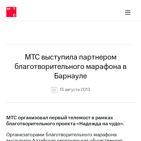
О
сторам и акционерам
Комплаенс и деловая этика
Устойчивое развитие
Медиа-центр
О МТС
О МТС
На главную
компании
О
компании
Стратегия
Стратегия
Все Новости
Карьера
в МТС
Карьера
в МТС
Пресс-
МТС выступила партнером
релизы
История
благотворительного марафона в
компании
МТС
Барнауле
о технологиях
Руководство
региона
15 августа 2013
Правовая
информация
Контакты
МТС организовал первый телемост в рамках
благотворительного проекта «Надежда на чудо».
Медиа-центр
Пресс-
Организаторами благотворительного марафона
релизы
выступили Алтайская региональная общественная