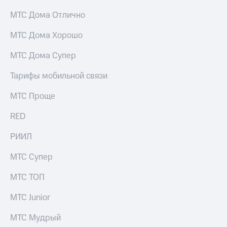
акций
МТС Дома Отлично
Дивиденды
Рынок
облигаций
МТС Дома Хорошо
Описание
МТС Дома Супер
Еврооблигации-2023
Уведомление
Тарифы мобильной связи
о
погашении
МТС Проще
именных
облигаций
RED
Другое
РИИЛ
Регистратор
Реквизиты
МТС Супер
Контакты
йчивое развитие
МТС ТОП
и деловая этика
На главную
МТС Junior
МТС Мудрый