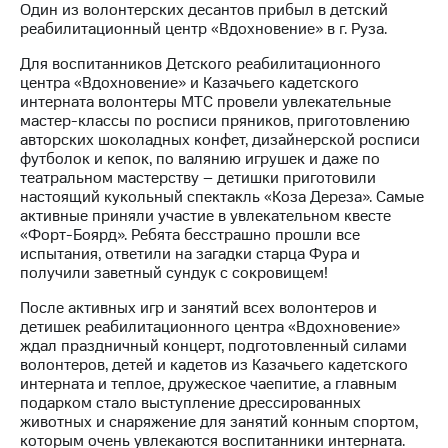
Один из волонтерских десантов прибыл в детский
реабилитационный центр «Вдохновение» в г. Руза.
МТС
о технологиях
Для воспитанников Детского реабилитационного
центра «Вдохновение» и Казачьего кадетского
Достижения
интерната волонтеры МТС провели увлекательные
мастер-классы по росписи пряников, приготовлению
Интервью
авторских шоколадных конфет, дизайнерской росписи
футболок и кепок, по валянию игрушек и даже по
Финансовая
театральном мастерству – детишки приготовили
отчетность
настоящий кукольный спектакль «Коза Дереза». Самые
активные приняли участие в увлекательном квесте
Контакты
«Форт-Боярд». Ребята бесстрашно прошли все
испытания, ответили на загадки старца Фура и
Пригласить
получили заветный сундук с сокровищем!
спикера
После активных игр и занятий всех волонтеров и
м и акционерам
детишек реабилитационного центра «Вдохновение»
Корпоративное
ждал праздничный концерт, подготовленный силами
управление
волонтеров, детей и кадетов из Казачьего кадетского
интерната и теплое, дружеское чаепитие, а главным
Корпоративный
подарком стало выступление дрессированных
секретарь
животных и снаряжение для занятий конным спортом,
Раскрытие
которым очень увлекаются воспитанники интерната.