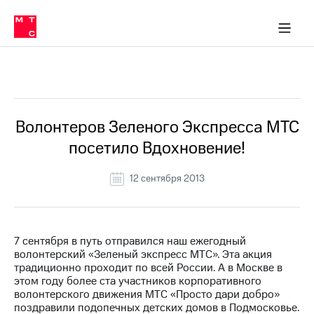
О
сторам и акционерам
Комплаенс и деловая этика
Устойчивое развитие
Медиа-центр
О МТС
О МТС
На главную
компании
О
компании
Стратегия
Стратегия
Все Новости
Карьера
в МТС
Карьера
в МТС
Пресс-
Волонтеров Зеленого Экспресса МТС
релизы
История
посетило Вдохновение!
компании
МТС
о технологиях
Руководство
12 сентября 2013
региона
Правовая
информация
7 сентября в путь отправился наш ежегодный
волонтерский «Зеленый экспресс МТС». Эта акция
Контакты
традиционно проходит по всей России. А в Москве в
этом году более ста участников корпоративного
Медиа-центр
волонтерского движения МТС «Просто дари добро»
Пресс-
поздравили подопечных детских домов в Подмосковье.
релизы