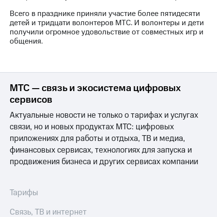
информации
Информация
Всего в празднике приняли участие более пятидесяти
акционерам
детей и тридцати волонтеров МТС. И волонтеры и дети
Документы
получили огромное удовольствие от совместных игр и
ПАО
общения.
"МТС"
Собрания
акционеров
Личный
кабинет
МТС — связь и экосистема цифровых
акционера
сервисов
Акционерный
капитал
Актуальные новости не только о тарифах и услугах
Контроль
связи, но и новых продуктах МТС: цифровых
и
приложениях для работы и отдыха, ТВ и медиа,
аудит
Рынок
финансовых сервисах, технологиях для запуска и
акций
продвижения бизнеса и других сервисах компании
Описание
Программа
Тарифы
приобретения
Порядок
Связь, ТВ и интернет
выкупа