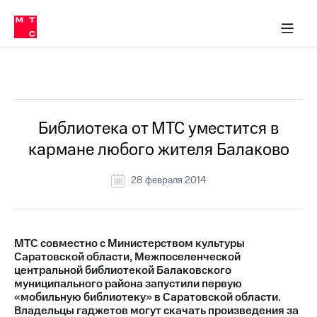
О
сторам и акционерам
Комплаенс и деловая этика
Устойчивое развитие
Медиа-центр
О МТС
О МТС
На главную
компании
О
компании
Стратегия
Стратегия
Все Новости
Карьера
в МТС
Карьера
в МТС
Пресс-
Библиотека от МТС уместится в
релизы
История
кармане любого жителя Балаково
компании
МТС
о технологиях
Руководство
28 февраля 2014
региона
Правовая
информация
МТС совместно с Министерством культуры
Саратовской области, Межпоселенческой
Контакты
центральной библиотекой Балаковского
муниципального района запустили первую
Медиа-центр
«мобильную библиотеку» в Саратовской области.
Пресс-
Владельцы гаджетов могут скачать произведения за
релизы