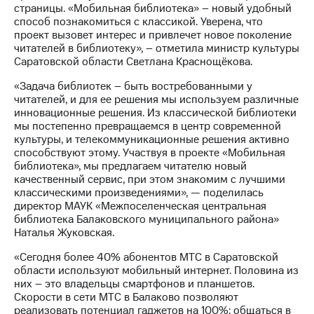
информации
страницы. «Мобильная библиотека» – новый удобный
Информация
способ познакомиться с классикой. Уверена, что
акционерам
проект вызовет интерес и привлечет новое поколение
Документы
читателей в библиотеку», – отметила министр культуры
ПАО
Саратовской области Светлана Краснощёкова.
"МТС"
Собрания
«Задача библиотек – быть востребованными у
акционеров
читателей, и для ее решения мы используем различные
Личный
инновационные решения. Из классической библиотеки
кабинет
мы постепенно превращаемся в центр современной
акционера
культуры, и телекоммуникационные решения активно
Акционерный
способствуют этому. Участвуя в проекте «Мобильная
капитал
библиотека», мы предлагаем читателю новый
Контроль
качественный сервис, при этом знакомим с лучшими
и
классическими произведениями», — поделилась
аудит
директор МАУК «Межпоселенческая центральная
Рынок
библиотека Балаковского муниципального района»
акций
Наталья Жуковская.
Описание
«Сегодня более 40% абонентов МТС в Саратовской
Программа
области используют мобильный интернет. Половина из
приобретения
них – это владельцы смартфонов и планшетов.
Порядок
Скорости в сети МТС в Балаково позволяют
выкупа
реализовать потенциал гаджетов на 100%: общаться в