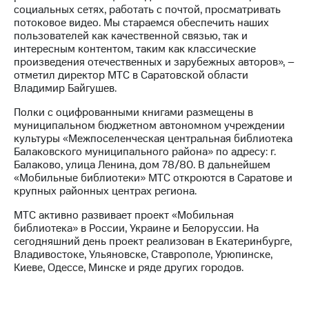
акций
социальных сетях, работать с почтой, просматривать
Дивиденды
потоковое видео. Мы стараемся обеспечить наших
Рынок
пользователей как качественной связью, так и
облигаций
интересным контентом, таким как классические
произведения отечественных и зарубежных авторов», –
Описание
отметил директор МТС в Саратовской области
Еврооблигации-2023
Владимир Байгушев.
Уведомление
Полки с оцифрованными книгами размещены в
о
муниципальном бюджетном автономном учреждении
погашении
культуры «Межпоселенческая центральная библиотека
именных
Балаковского муниципального района» по адресу: г.
облигаций
Балаково, улица Ленина, дом 78/80. В дальнейшем
Другое
«Мобильные библиотеки» МТС откроются в Саратове и
крупных районных центрах региона.
Регистратор
Реквизиты
МТС активно развивает проект «Мобильная
Контакты
библиотека» в России, Украине и Белоруссии. На
йчивое развитие
сегодняшний день проект реализован в Екатеринбурге,
и деловая этика
Владивостоке, Ульяновске, Ставрополе, Урюпинске,
На главную
Киеве, Одессе, Минске и ряде других городов.