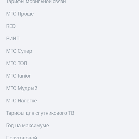
Тарифы мобильной связи
МТС Проще
RED
РИИЛ
МТС Супер
МТС ТОП
МТС Junior
МТС Мудрый
МТС Налегке
Тарифы для спутникового ТВ
Год на максимуме
Полугодовой