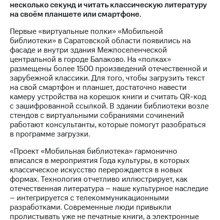
несколько секунд и читать классическую литературу
на своём планшете или смартфоне.
МТС
о технологиях
Первые «виртуальные полки» «Мобильной
библиотеки» в Саратовской области появились на
Достижения
фасаде и внутри здания Межпоселенческой
центральной в городе Балаково. На «полках»
Интервью
размещены более 1500 произведений отечественной и
зарубежной классики. Для того, чтобы загрузить текст
Финансовая
на свой смартфон и планшет, достаточно навести
отчетность
камеру устройства на корешок книги и считать QR-код
с зашифрованной ссылкой. В здании библиотеки возле
Контакты
стендов с виртуальными собраниями сочинений
работают консультанты, которые помогут разобраться
Пригласить
в программе загрузки.
спикера
«Проект «Мобильная библиотека» гармонично
м и акционерам
вписался в мероприятия Года культуры, в которых
Корпоративное
классическое искусство перерождается в новых
управление
формах. Технология отчетливо иллюстрирует, как
отечественная литература – наше культурное наследие
Корпоративный
– интегрируется с телекоммуникационными
секретарь
разработками. Современные люди привыкли
Раскрытие
пролистывать уже не печатные книги, а электронные