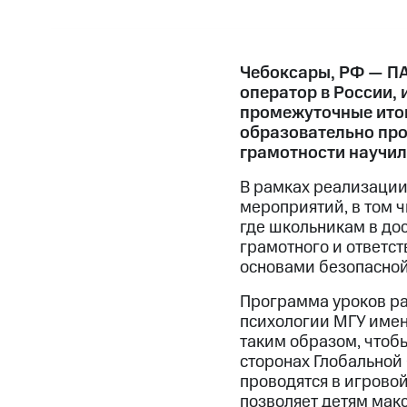
Чебоксары, РФ — П
оператор в России,
промежуточные итог
образовательно прое
грамотности научил
В рамках реализации
мероприятий, в том ч
где школьникам в до
грамотного и ответст
основами безопасной
Программа уроков ра
психологии МГУ имен
таким образом, чтоб
сторонах Глобальной 
проводятся в игровой
позволяет детям мак