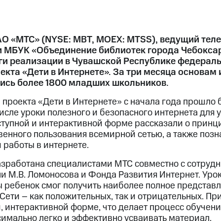
АО «МТС» (NYSE: MBT, MOEX: MTSS), ведущий те
 и МБУК «Объединение библиотек города Чебокса
и реализации в Чувашской Республике федерал
кта «Дети в Интернете». За три месяца основам 
ись более 1800 младших школьников.
 проекта «Дети в Интернете» с начала года прошло 
исле уроки полезного и безопасного интернета для у
ступной и интерактивной форме рассказали о принц
венного пользования всемирной сетью, а также позн
 работы в интернете.
зработана специалистами МТС совместно с сотрудн
и М.В. Ломоносова и Фонда Развития Интернет. Уро
ы ребенок смог получить наиболее полное представл
Сети – как положительных, так и отрицательных. При
, интерактивной форме, что делает процесс обучен
симально легко и эффективно усваивать материал.