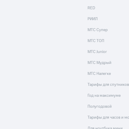
RED
РИИЛ
МТС Супер
МТС ТОП
МТС Junior
МТС Мудрый
МТС Налегке
Тарифы для спутников
Год на максимуме
Полугодовой
Тарифы для часов и м
Для ноутбука мини