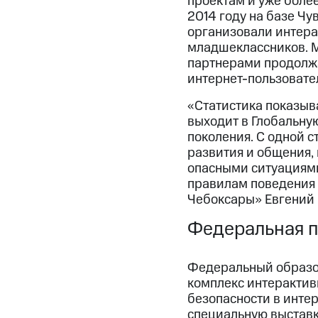
проектам и уже более
2014 году на базе Ч
организовали интера
младшеклассников. М
партнерами продолжа
интернет-пользовате
«Статистика показыва
выходит в Глобальну
поколения. С одной с
развития и общения, 
опасными ситуациями
правилам поведения 
Чебоксары» Евгений 
Федеральная п
Федеральный образов
комплекс интеракти
безопасности в инте
специальную выставк