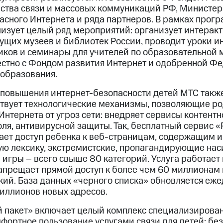
тва связи и массовых коммуникаций РФ, Министер
асного Интернета и ряда партнеров. В рамках прог
изует целый ряд мероприятий: организует интерак
дущих музеев и библиотек России, проводит уроки и
ков и семинары для учителей по образовательной 
стно с Фондом развития Интернет и одобренной Ф
 образования.
повышения интернет-безопасности детей МТС также
твует технологические механизмы, позволяющие ро
нтернета от угроз сети: внедряет сервисы контент
ля, антивирусной защиты. Так, бесплатный сервис 
ает доступ ребенка к веб-страницам, содержащим
ую лексику, экстремистские, пропагандирующие нас
игры – всего свыше 80 категорий. Услуга работает
запрещает прямой доступ к более чем 60 миллионам 
кий. База данных «черного списка» обновляется еже
миллионов новых адресов.
 пакет» включает целый комплекс специализирован
ортное пользование услугами связи для детей: без