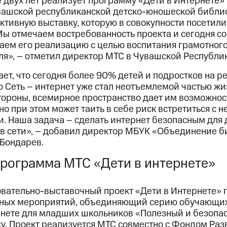
 двух лет реализует программу «Дети в Интернете» 
увашской республиканской детско-юношеской библи
ктивную выставку, которую в совокупности посетил
ы отмечаем востребованность проекта и сегодня с
ем его реализацию с целью воспитания грамотного
ля», – отметил директор МТС в Чувашской Республи
ет, что сегодня более 90% детей и подростков на р
ю Сеть – интернет уже стал неотъемлемой частью ж
тороны, всемирное пространство дает им возможнос
но при этом может таить в себе риск встретиться с 
. Наша задача – сделать интернет безопасным для д
в сети», – добавил директор МБУК «Объединение б
Бондарев.
рограмма МТС «Дети в интернете»
ательно-выставочный проект «Дети в Интернете» 
вных мероприятий, объединяющий серию обучающих
рнете для младших школьников «Полезный и безопа
у. Проект реализуется МТС совместно с Фондом Раз