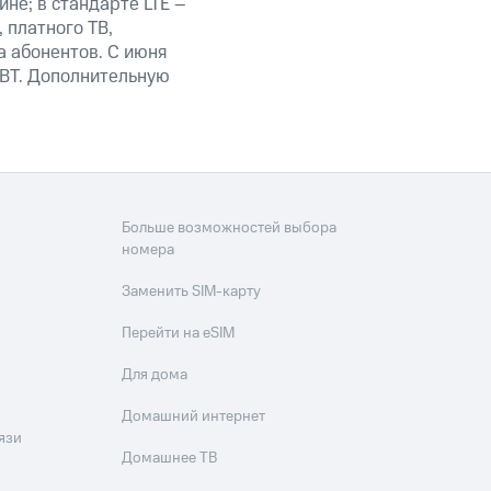
не; в стандарте LTE –
 платного ТВ,
а абонентов. С июня
BT. Дополнительную
Больше возможностей выбора
номера
Заменить SIM-карту
Перейти на eSIM
Для дома
Домашний интернет
язи
Домашнее ТВ