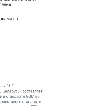
еление
иалами по
ах СНГ.
С Беларусь» составляет
и в стандарте GSM во
менистане; в стандарте