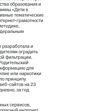
ства образования и
раммы «Дети в
тивные тематические
нтернет-грамотности
методике,
едеральным
 разработала и
дителям оградить
ной фильтрации,
«Родительский
 информацию для
илие или наркотики
 по принципу
веб-сайтов на 23
дневно, за год
ных сервисов,
опасный интернет,