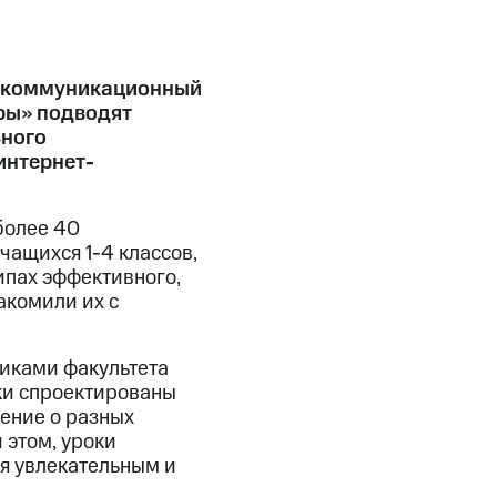
лекоммуникационный
ры» подводят
ьного
интернет-
более 40
чащихся 1-4 классов,
ипах эффективного,
акомили их с
иками факультета
ки спроектированы
ение о разных
 этом, уроки
ия увлекательным и