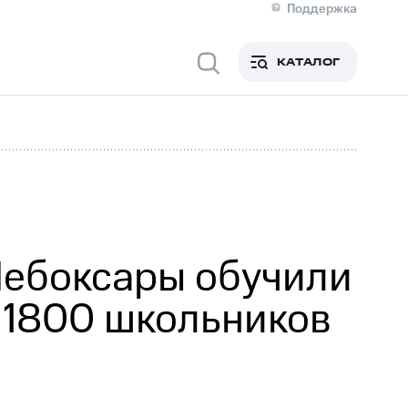
Поддержка
О МТС
я информация
Контакты
КАТАЛОГ
Медиа-центр
кты
Пригласить спикера
Инвесторам и акционерам
ция акционерам
Документы
роль и аудит
Рынок акций
й
Описание
р
Реквизиты
Контакты
Устойчивое развитие
Комплаенс и деловая этика
На главную
Чебоксары обучили
 1800 школьников