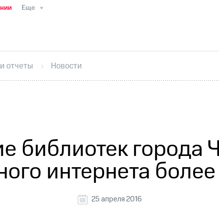
ании
Еще
ТС
Пресс-релизы
МТС о технологиях
ТС
История компании
Руководство региона
Правова
стижения
Интервью
Финансовая отчетность
Конта
 и отчеты
Новости
тивный секретарь
Раскрытие информации
Информа
ный кабинет акционера
Акционерный капитал
Конт
Порядок выкупа акций
Дивиденды
Рынок облигаци
 погашении именных облигаций
Другое
Регистрато
е библиотек города 
ного интернета более
25 апреля 2016