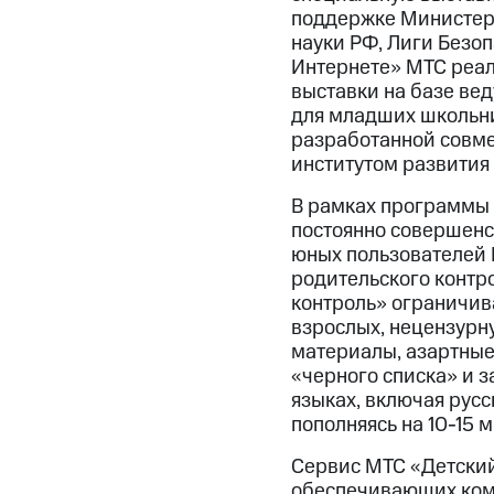
поддержке Министерс
науки РФ, Лиги Безоп
Интернете» МТС реал
выставки на базе ве
для младших школьни
разработанной совме
институтом развития
В рамках программы 
постоянно совершенс
юных пользователей И
родительского контро
контроль» ограничив
взрослых, нецензурн
материалы, азартные 
«черного списка» и 
языках, включая русс
пополняясь на 10-15 
Сервис МТС «Детский
обеспечивающих комф