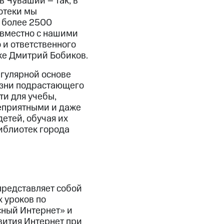
в Чувашии – так, в
отеки мы
и более 2500
овместно с нашими
 и ответственного
ке Дмитрий Бобиков.
егулярной основе
изни подрастающего
ти для учебы,
неприятными и даже
етей, обучая их
иблиотек города
представляет собой
 уроков по
сный Интернет» и
вития Интернет при