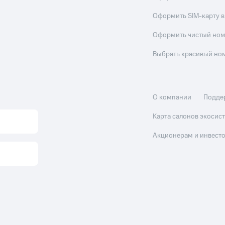
Оформить SIM-карту в
Оформить чистый но
Выбрать красивый но
О компании
Подде
Карта салонов экоси
Акционерам и инвест