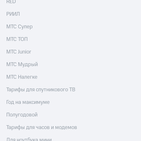
RED
информации
Информация
акционерам
РИИЛ
Документы
ПАО
МТС Супер
"МТС"
Собрания
МТС ТОП
акционеров
Личный
МТС Junior
кабинет
акционера
МТС Мудрый
Акционерный
капитал
МТС Налегке
Контроль
и
Тарифы для спутникового ТВ
аудит
Рынок
Год на максимуме
акций
Полугодовой
Описание
Программа
приобретения
Тарифы для часов и модемов
Порядок
выкупа
Для ноутбука мини