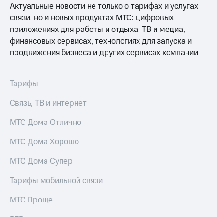
Актуальные новости не только о тарифах и услугах
МТС
связи, но и новых продуктах МТС: цифровых
о технологиях
приложениях для работы и отдыха, ТВ и медиа,
финансовых сервисах, технологиях для запуска и
Достижения
продвижения бизнеса и других сервисах компании
Интервью
Финансовая
Тарифы
отчетность
Связь, ТВ и интернет
Контакты
МТС Дома Отлично
Пригласить
спикера
МТС Дома Хорошо
м и акционерам
МТС Дома Супер
Корпоративное
управление
Тарифы мобильной связи
Корпоративный
МТС Проще
секретарь
Раскрытие