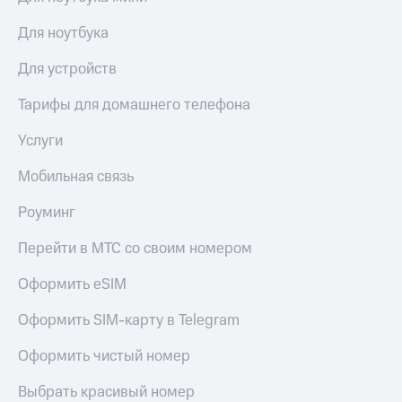
акций
Дивиденды
Для ноутбука
Рынок
облигаций
Для устройств
Описание
Тарифы для домашнего телефона
Еврооблигации-2023
Уведомление
Услуги
о
погашении
Мобильная связь
именных
облигаций
Роуминг
Другое
Перейти в МТС со своим номером
Регистратор
Реквизиты
Оформить eSIM
Контакты
йчивое развитие
Оформить SIM-карту в Telegram
и деловая этика
На главную
Оформить чистый номер
Выбрать красивый номер