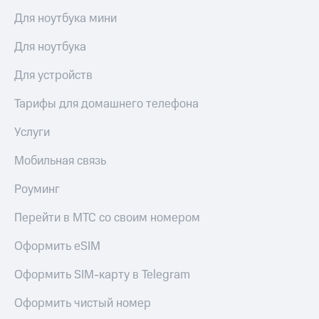
акций
Для ноутбука мини
Дивиденды
Рынок
Для ноутбука
облигаций
Для устройств
Описание
Еврооблигации-2023
Уведомление
Тарифы для домашнего телефона
о
погашении
Услуги
именных
облигаций
Мобильная связь
Другое
Роуминг
Регистратор
Реквизиты
Перейти в МТС со своим номером
Контакты
йчивое развитие
Оформить eSIM
и деловая этика
На главную
Оформить SIM-карту в Telegram
Оформить чистый номер