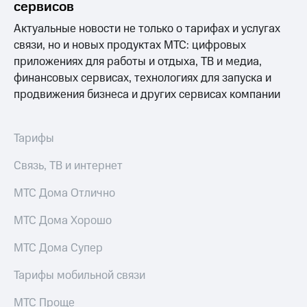
сервисов
МТС
Актуальные новости не только о тарифах и услугах
о технологиях
связи, но и новых продуктах МТС: цифровых
приложениях для работы и отдыха, ТВ и медиа,
Достижения
финансовых сервисах, технологиях для запуска и
Интервью
продвижения бизнеса и других сервисах компании
Финансовая
отчетность
Тарифы
Контакты
Связь, ТВ и интернет
Пригласить
спикера
МТС Дома Отлично
м и акционерам
МТС Дома Хорошо
Корпоративное
управление
МТС Дома Супер
Корпоративный
Тарифы мобильной связи
секретарь
Раскрытие
МТС Проще