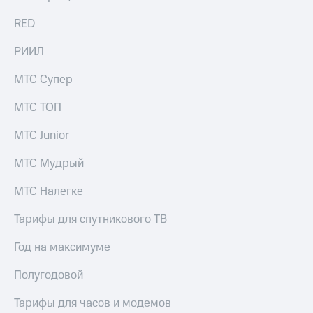
информации
Информация
RED
акционерам
Документы
РИИЛ
ПАО
"МТС"
МТС Супер
Собрания
акционеров
МТС ТОП
Личный
кабинет
МТС Junior
акционера
Акционерный
капитал
МТС Мудрый
Контроль
и
МТС Налегке
аудит
Рынок
Тарифы для спутникового ТВ
акций
Год на максимуме
Описание
Программа
Полугодовой
приобретения
Порядок
Тарифы для часов и модемов
выкупа