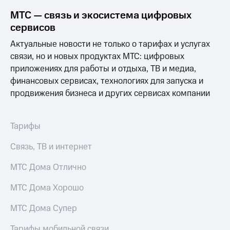
акций
МТС — связь и экосистема цифровых
Дивиденды
Рынок
сервисов
облигаций
Актуальные новости не только о тарифах и услугах
Описание
связи, но и новых продуктах МТС: цифровых
Еврооблигации-2023
приложениях для работы и отдыха, ТВ и медиа,
Уведомление
финансовых сервисах, технологиях для запуска и
о
продвижения бизнеса и других сервисах компании
погашении
именных
облигаций
Другое
Тарифы
Регистратор
Связь, ТВ и интернет
Реквизиты
Контакты
МТС Дома Отлично
йчивое развитие
и деловая этика
МТС Дома Хорошо
На главную
МТС Дома Супер
Тарифы мобильной связи