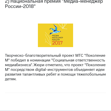
2) Национальная премия "Медиа-менеджер
информации
России-2018"
Информация
акционерам
Документы
ПАО
"МТС"
Собрания
акционеров
Личный
кабинет
акционера
Акционерный
Творческо-благотворительный проект МТС "Поколение
капитал
М" победил в номинации "Социальная ответственность
Контроль
медиабизнеса". Жюри отметило, что проект "Поколение
и
М" посредством digital-инструментов объединяет идеи
аудит
развития талантливых ребят и помощи тяжелобольным
Рынок
детям.
акций
Описание
Программа
приобретения
Порядок
выкупа