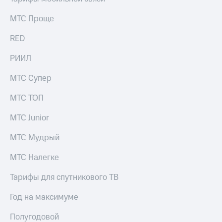
МТС Проще
RED
РИИЛ
МТС Супер
МТС ТОП
МТС Junior
МТС Мудрый
МТС Налегке
Тарифы для спутникового ТВ
Год на максимуме
Полугодовой