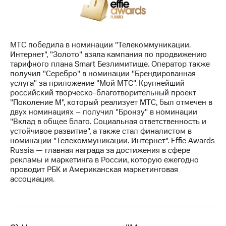
МТС
о технологиях
МТС победила в номинации "Телекоммуникации.
Достижения
Интернет", "Золото" взяла кампания по продвижению
тарифного плана Smart Безлимитище. Оператор также
Интервью
получил "Серебро" в номинации "Брендированная
услуга" за приложение "Мой МТС". Крупнейший
Финансовая
российский творческо-благотворительный проект
отчетность
"Поколение М", который реализует МТС, был отмечен в
двух номинациях – получил "Бронзу" в номинации
Контакты
"Вклад в общее благо. Социальная ответственность и
устойчивое развитие", а также стал финалистом в
Пригласить
номинации "Телекоммуникации. Интернет". Effie Awards
спикера
Russia — главная награда за достижения в сфере
рекламы и маркетинга в России, которую ежегодно
м и акционерам
проводит РБК и Американская маркетинговая
Корпоративное
ассоциация.
управление
Корпоративный
секретарь
Раскрытие