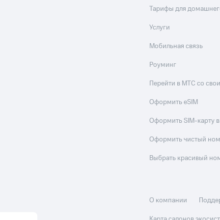
Тарифы для домашнег
Услуги
Мобильная связь
Роуминг
Перейти в МТС со св
Оформить eSIM
Оформить SIM-карту в
Оформить чистый но
Выбрать красивый но
О компании
Подде
Карта салонов экоси