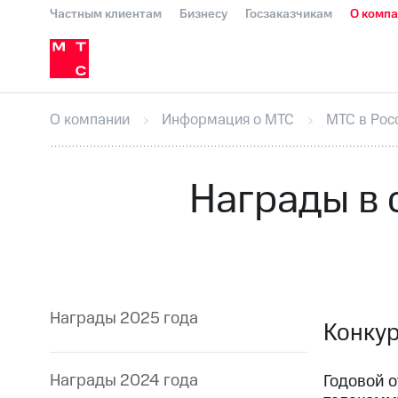
Частным клиентам
Бизнесу
Госзаказчикам
О комп
О компании
Стратегия
Карьера в М
Инвесторам и акционерам
Комплаенс и деловая этика
Устойчивое развитие
Медиа-центр
О МТС
На главную
О компании
Стратегия
Карьера в М
Пресс-релизы
МТС о технологиях
До
О компании
Информация о МТС
МТС в Рос
Корпоративное управление
Корпора
ПАО "МТС"
Собрания акционеров
Лич
Описание
Программа приобретения
Награды в 
Еврооблигации-2023
Уведомление о
Награды 2025 года
Конкур
Награды 2024 года
Годовой о