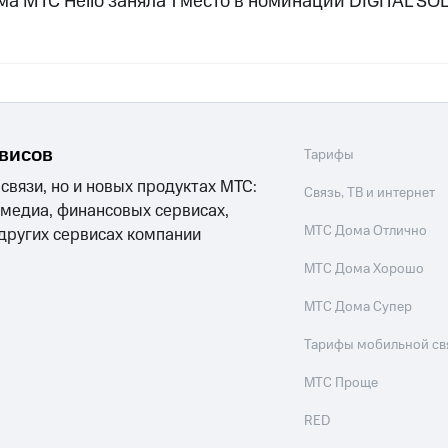
ма МТС Hello заняла 1 место в номинации DIGITAL SO
рвисов
Тарифы
 связи, но и новых продуктах МТС:
Связь, ТВ и интернет
 медиа, финансовых сервисах,
МТС Дома Отлично
 других сервисах компании
МТС Дома Хорошо
МТС Дома Супер
Тарифы мобильной св
МТС Проще
RED