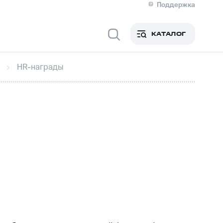
Поддержка
О МТС
я информация
Контакты
КАТАЛОГ
Медиа-центр
кты
Пригласить спикера
Инвесторам и акционерам
HR-награды
ция акционерам
Документы
роль и аудит
Рынок акций
й
Описание
р
Реквизиты
Контакты
Устойчивое развитие
Комплаенс и деловая этика
На главную