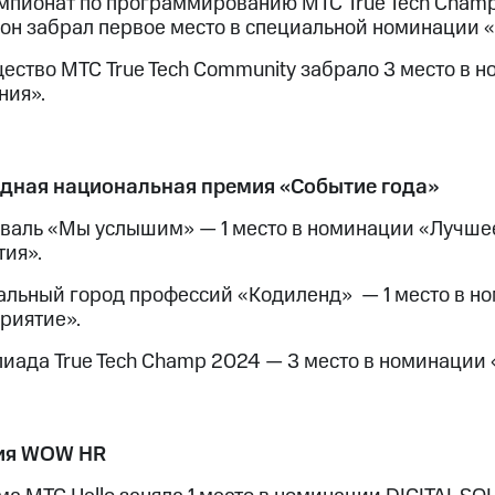
мпионат по программированию МТС True Tech Cham
 он забрал первое место в специальной номинации 
ество МТС True Tech Community забрало 3 место в 
ния».
дная национальная премия «Событие года»
валь «Мы услышим» — 1 место в номинации «Лучшее
тия».
альный город профессий «Кодиленд» — 1 место в н
риятие».
иада True Tech Champ 2024 — 3 место в номинации 
ия WOW HR