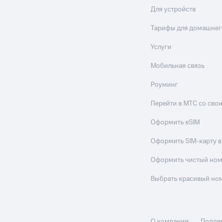
Для устройств
Тарифы для домашнег
Услуги
Мобильная связь
Роуминг
Перейти в МТС со св
Оформить eSIM
Оформить SIM-карту в
Оформить чистый но
Выбрать красивый но
О компании
Подде