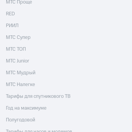
МТС Проще
акций
Дивиденды
RED
Рынок
облигаций
РИИЛ
Описание
МТС Супер
Еврооблигации-2023
Уведомление
о
МТС ТОП
погашении
именных
МТС Junior
облигаций
Другое
МТС Мудрый
Регистратор
МТС Налегке
Реквизиты
Контакты
Тарифы для спутникового ТВ
йчивое развитие
и деловая этика
Год на максимуме
На главную
Полугодовой
Тарифы для часов и модемов