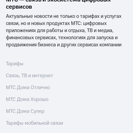
информации
сервисов
Информация
акционерам
Актуальные новости не только о тарифах и услугах
Документы
связи, но и новых продуктах МТС: цифровых
ПАО
"МТС"
приложениях для работы и отдыха, ТВ и медиа,
Собрания
финансовых сервисах, технологиях для запуска и
акционеров
продвижения бизнеса и других сервисах компании
Личный
кабинет
акционера
Акционерный
Тарифы
капитал
Контроль
Связь, ТВ и интернет
и
аудит
МТС Дома Отлично
Рынок
акций
МТС Дома Хорошо
Описание
МТС Дома Супер
Программа
приобретения
Тарифы мобильной связи
Порядок
выкупа