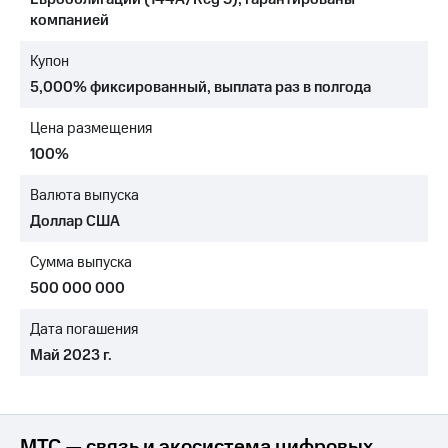
компанией
МТС
о технологиях
Купон
5,000% фиксированный, выплата раз в полгода
Достижения
Интервью
Цена размещения
100%
Финансовая
отчетность
Валюта выпуска
Доллар США
Контакты
Пригласить
Сумма выпуска
спикера
500 000 000
м и акционерам
Дата погашения
Корпоративное
Май 2023 г.
управление
Корпоративный
секретарь
Раскрытие
МТС — связь и экосистема цифровых