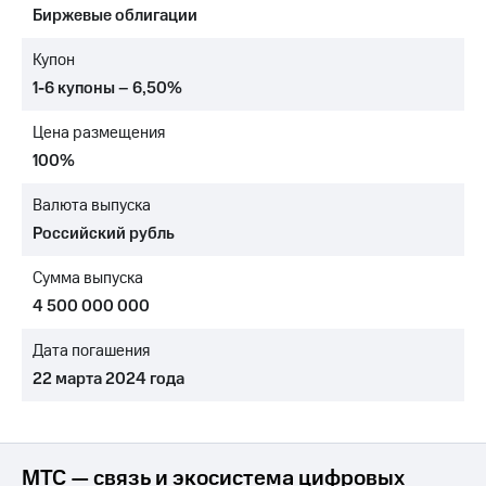
Биржевые облигации
МТС
о технологиях
Купон
1-6 купоны – 6,50%
Достижения
Цена размещения
Интервью
100%
Финансовая
отчетность
Валюта выпуска
Российский рубль
Контакты
Сумма выпуска
Пригласить
спикера
4 500 000 000
м и акционерам
Дата погашения
Корпоративное
22 марта 2024 года
управление
Корпоративный
секретарь
Раскрытие
МТС — связь и экосистема цифровых