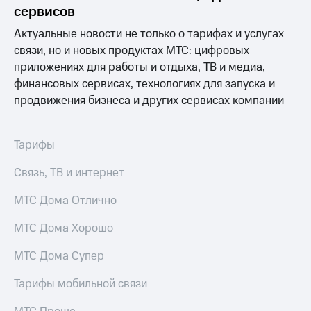
информации
сервисов
Информация
акционерам
Актуальные новости не только о тарифах и услугах
Документы
связи, но и новых продуктах МТС: цифровых
ПАО
приложениях для работы и отдыха, ТВ и медиа,
"МТС"
Собрания
финансовых сервисах, технологиях для запуска и
акционеров
продвижения бизнеса и других сервисах компании
Личный
кабинет
акционера
Тарифы
Акционерный
капитал
Связь, ТВ и интернет
Контроль
и
МТС Дома Отлично
аудит
Рынок
акций
МТС Дома Хорошо
Описание
МТС Дома Супер
Программа
приобретения
Тарифы мобильной связи
Порядок
выкупа