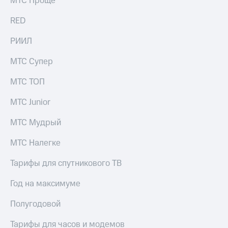
МТС Проще
акций
Дивиденды
RED
Рынок
облигаций
РИИЛ
Описание
МТС Супер
Еврооблигации-2023
Уведомление
МТС ТОП
о
погашении
МТС Junior
именных
облигаций
МТС Мудрый
Другое
Регистратор
МТС Налегке
Реквизиты
Контакты
Тарифы для спутникового ТВ
йчивое развитие
и деловая этика
Год на максимуме
На главную
Полугодовой
Тарифы для часов и модемов