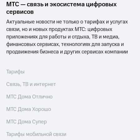
информации
МТС — связь и экосистема цифровых
Информация
сервисов
акционерам
Документы
Актуальные новости не только о тарифах и услугах
ПАО
связи, но и новых продуктах МТС: цифровых
"МТС"
приложениях для работы и отдыха, ТВ и медиа,
Собрания
акционеров
финансовых сервисах, технологиях для запуска и
Личный
продвижения бизнеса и других сервисах компании
кабинет
акционера
Акционерный
Тарифы
капитал
Контроль
Связь, ТВ и интернет
и
аудит
Рынок
МТС Дома Отлично
акций
МТС Дома Хорошо
Описание
Программа
МТС Дома Супер
приобретения
Порядок
Тарифы мобильной связи
выкупа