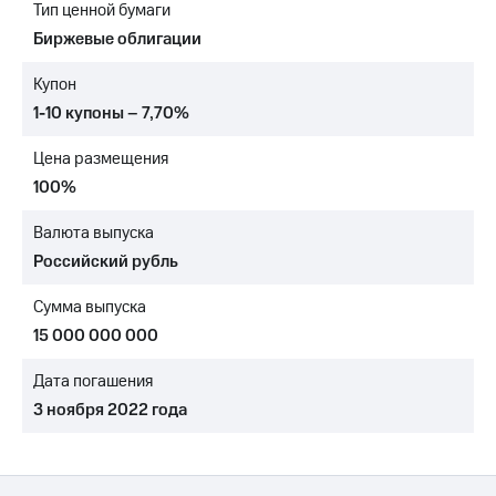
Тип ценной бумаги
МТС
Биржевые облигации
о технологиях
Купон
Достижения
1-10 купоны – 7,70%
Интервью
Цена размещения
Финансовая
100%
отчетность
Валюта выпуска
Контакты
Российский рубль
Пригласить
Сумма выпуска
спикера
15 000 000 000
м и акционерам
Корпоративное
Дата погашения
управление
3 ноября 2022 года
Корпоративный
секретарь
Раскрытие