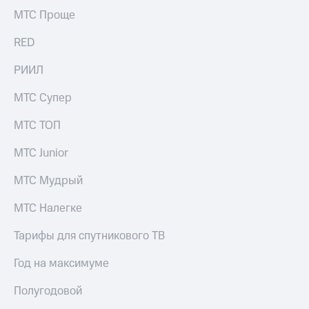
акций
МТС Проще
Дивиденды
Рынок
RED
облигаций
РИИЛ
Описание
Еврооблигации-2023
МТС Супер
Уведомление
о
МТС ТОП
погашении
именных
МТС Junior
облигаций
Другое
МТС Мудрый
Регистратор
Реквизиты
МТС Налегке
Контакты
йчивое развитие
Тарифы для спутникового ТВ
и деловая этика
На главную
Год на максимуме
Полугодовой