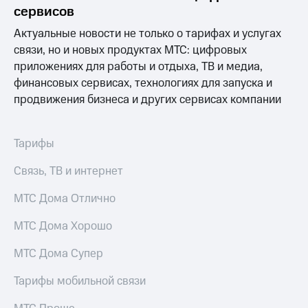
информации
сервисов
Информация
акционерам
Актуальные новости не только о тарифах и услугах
Документы
связи, но и новых продуктах МТС: цифровых
ПАО
приложениях для работы и отдыха, ТВ и медиа,
"МТС"
Собрания
финансовых сервисах, технологиях для запуска и
акционеров
продвижения бизнеса и других сервисах компании
Личный
кабинет
акционера
Тарифы
Акционерный
капитал
Связь, ТВ и интернет
Контроль
и
МТС Дома Отлично
аудит
Рынок
акций
МТС Дома Хорошо
Описание
МТС Дома Супер
Программа
приобретения
Тарифы мобильной связи
Порядок
выкупа