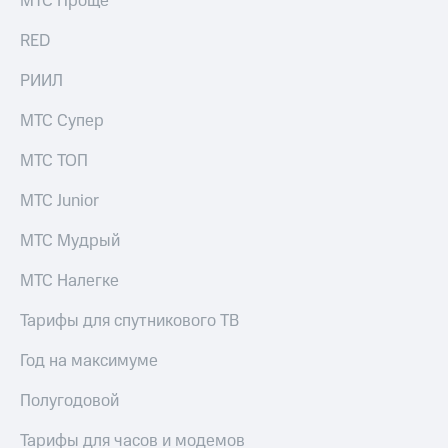
МТС Проще
акций
Дивиденды
RED
Рынок
облигаций
РИИЛ
Описание
МТС Супер
Еврооблигации-2023
Уведомление
МТС ТОП
о
погашении
МТС Junior
именных
облигаций
МТС Мудрый
Другое
Регистратор
МТС Налегке
Реквизиты
Контакты
Тарифы для спутникового ТВ
йчивое развитие
и деловая этика
Год на максимуме
На главную
Полугодовой
Тарифы для часов и модемов