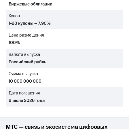
Биржевые облигации
МТС
о технологиях
Купон
1-28 купоны – 7,90%
Достижения
Цена размещения
Интервью
100%
Финансовая
отчетность
Валюта выпуска
Российский рубль
Контакты
Сумма выпуска
Пригласить
спикера
10 000 000 000
м и акционерам
Дата погашения
Корпоративное
8 июля 2026 года
управление
Корпоративный
секретарь
Раскрытие
МТС — связь и экосистема цифровых