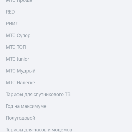
МТС Проще
акций
Дивиденды
RED
Рынок
облигаций
РИИЛ
Описание
МТС Супер
Еврооблигации-2023
Уведомление
МТС ТОП
о
погашении
МТС Junior
именных
облигаций
МТС Мудрый
Другое
Регистратор
МТС Налегке
Реквизиты
Контакты
Тарифы для спутникового ТВ
йчивое развитие
и деловая этика
Год на максимуме
На главную
Полугодовой
Тарифы для часов и модемов