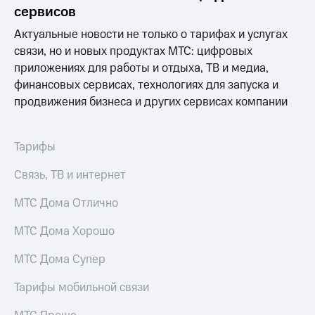
информации
сервисов
Информация
акционерам
Актуальные новости не только о тарифах и услугах
Документы
связи, но и новых продуктах МТС: цифровых
ПАО
приложениях для работы и отдыха, ТВ и медиа,
"МТС"
Собрания
финансовых сервисах, технологиях для запуска и
акционеров
продвижения бизнеса и других сервисах компании
Личный
кабинет
акционера
Тарифы
Акционерный
капитал
Связь, ТВ и интернет
Контроль
и
МТС Дома Отлично
аудит
Рынок
акций
МТС Дома Хорошо
Описание
МТС Дома Супер
Программа
приобретения
Тарифы мобильной связи
Порядок
выкупа