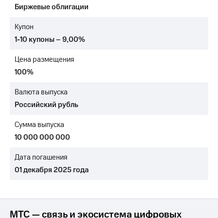
Биржевые облигации
МТС
о технологиях
Купон
1-10 купоны – 9,00%
Достижения
Цена размещения
Интервью
100%
Финансовая
отчетность
Валюта выпуска
Российский рубль
Контакты
Сумма выпуска
Пригласить
спикера
10 000 000 000
м и акционерам
Дата погашения
Корпоративное
01 декабря 2025 года
управление
Корпоративный
секретарь
Раскрытие
МТС — связь и экосистема цифровых